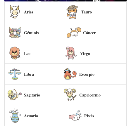
Aries
Tauro
Géminis
Cáncer
Leo
Virgo
Libra
Escorpio
Sagitario
Capricornio
Acuario
Piscis