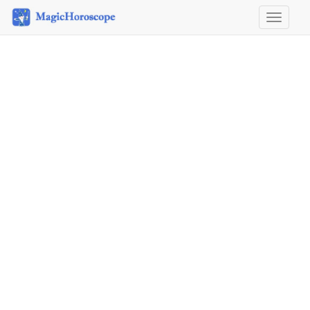
Horosco
&
Astrolog