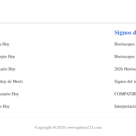
Signos d
a Hoy
Horóscopos 
rpio Hoy
Horóscopos 
tario Hoy
2026 Horós
 hoy de Morri
Signos del z
cuario Hoy
COMPATIB
is Hoy
Interpretaci
Copyright @2020 | www.quhou123.com