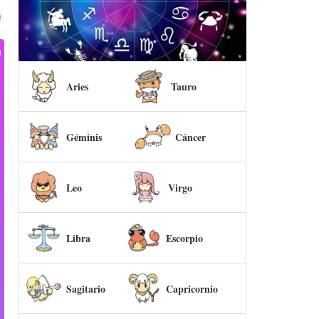
Aries
Tauro
Géminis
Cáncer
Leo
Virgo
Libra
Escorpio
Sagitario
Capricornio