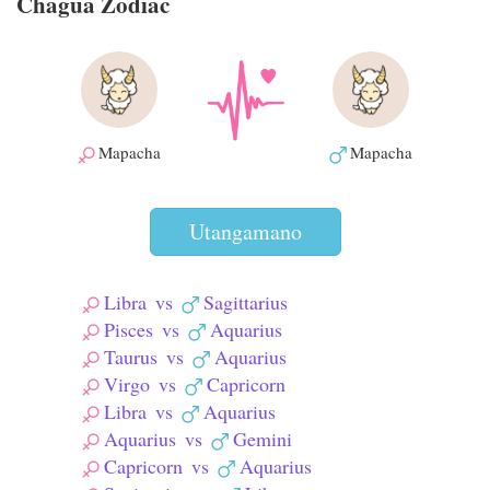
Chagua Zodiac
Mapacha
Mapacha
Utangamano
Libra
vs
Sagittarius
Pisces
vs
Aquarius
Taurus
vs
Aquarius
Virgo
vs
Capricorn
Libra
vs
Aquarius
Aquarius
vs
Gemini
Capricorn
vs
Aquarius