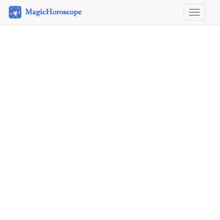
Horosco
&
Astrolog