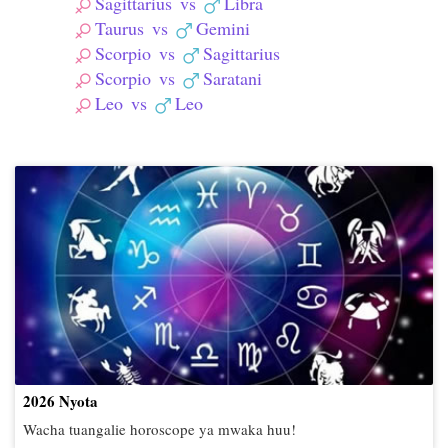
Sagittarius
vs
Libra
Taurus
vs
Gemini
Scorpio
vs
Sagittarius
Scorpio
vs
Saratani
Leo
vs
Leo
2026 Nyota
Wacha tuangalie horoscope ya mwaka huu!