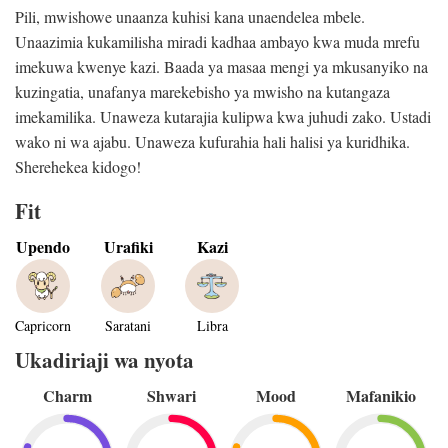
Pili, mwishowe unaanza kuhisi kana unaendelea mbele.
Unaazimia kukamilisha miradi kadhaa ambayo kwa muda mrefu
imekuwa kwenye kazi. Baada ya masaa mengi ya mkusanyiko na
kuzingatia, unafanya marekebisho ya mwisho na kutangaza
imekamilika. Unaweza kutarajia kulipwa kwa juhudi zako. Ustadi
wako ni wa ajabu. Unaweza kufurahia hali halisi ya kuridhika.
Sherehekea kidogo!
Fit
Upendo
Urafiki
Kazi
Capricorn
Saratani
Libra
Ukadiriaji wa nyota
Charm
Shwari
Mood
Mafanikio