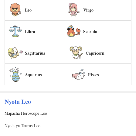
Leo
Virgo
Libra
Scorpio
Sagittarius
Capricorn
Aquarius
Pisces
Nyota Leo
Mapacha Horoscope Leo
Nyota ya Taurus Leo