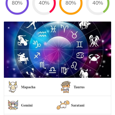
80%
40%
80%
40%
Mapacha
Taurus
Gemini
Saratani