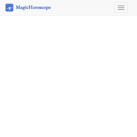
Horosco
&
Astrolog