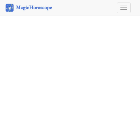
Horosco
&
Astrolog