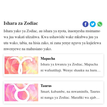
Ishara za Zodiac
Ishara yako ya Zodiac, au ishara ya nyota, inaonyesha msimamo
wa jua wakati ulizaliwa. Kwa ushawishi wake mkubwa juu ya
utu wako, tabia, na hisia zako, ni zana yenye nguvu ya kujielewa
mwenyewe na mahusiano yako.
Mapacha
Ishara ya kwanza ya Zodiac, Mapacha
ni wafuatiliaji. Wenye shauku na huru,
Mapacha hawatawahi kufanya kitu kwa
sababu tu kila mtu anafanya - Mapacha
Taurus
anahitaji kujitolea kwa asilimia 100 kwa
Smart, kabambe, na mwaminifu, Taurus
kazi iliyopo. Njia bora ya kuhamasisha
ni nanga ya Zodiac. Marafiki wa ajabu,
Mapacha ni kugeuza kitu kuwa
wafanyakazi wenza, na wenzi, Taureans
shindano. Mapacha wataweka kila kitu