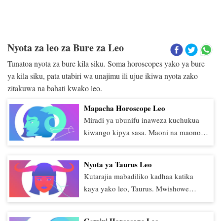
Nyota za leo za Bure za Leo
Tunatoa nyota za bure kila siku. Soma horoscopes yako ya bure
ya kila siku, pata utabiri wa unajimu ili ujue ikiwa nyota zako
zitakuwa na bahati kwako leo.
Mapacha Horoscope Leo
Miradi ya ubunifu inaweza kuchukua
kiwango kipya sasa. Maoni na maono
mapya yanaweza kuonekana kuwa nje
ya mahali. Chochote unachofanya kazi
Nyota ya Taurus Leo
kinaweza kuwa na maana mpya kwako
Kutarajia mabadiliko kadhaa katika
na kwa wengine. Nishati yako ya mwili
kaya yako leo, Taurus. Mwishowe
inaendeshwa na juhudi zako za
unaweza kuwa ukifanya matengenezo
kujielezea, kwa hivyo unaweza
kadhaa au kurekebisha tena au
kuendelea kufanya kazi kwa muda
Gemini Horoscope Leo