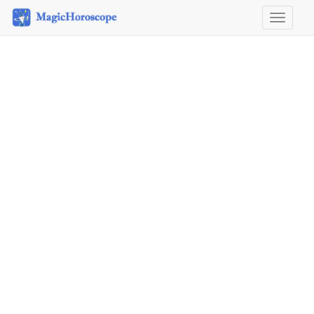
Horosco
&
Astrolog