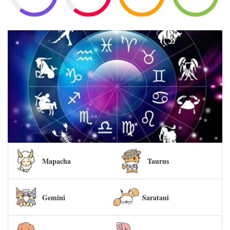
Mapacha
Taurus
Gemini
Saratani