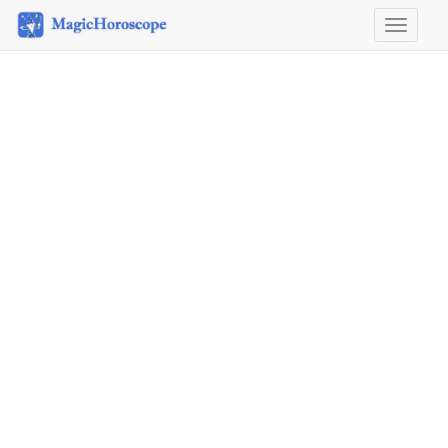
Horosco
&
Astrolog