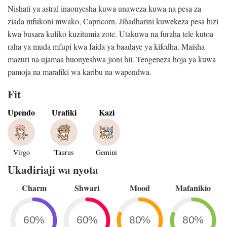
Nishati ya astral inaonyesha kuwa unaweza kuwa na pesa za
ziada mfukoni mwako, Capricorn. Jihadharini kuwekeza pesa hizi
kwa busara kuliko kuzitumia zote. Utakuwa na furaha tele kutoa
raha ya muda mfupi kwa faida ya baadaye ya kifedha. Maisha
mazuri na ujamaa huonyeshwa jioni hii. Tengeneza hoja ya kuwa
pamoja na marafiki wa karibu na wapendwa.
Fit
Upendo
Urafiki
Kazi
Virgo
Taurus
Gemini
Ukadiriaji wa nyota
Charm
Shwari
Mood
Mafanikio
60%
60%
80%
80%