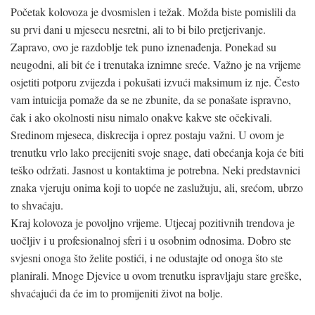
Početak kolovoza je dvosmislen i težak. Možda biste pomislili da
su prvi dani u mjesecu nesretni, ali to bi bilo pretjerivanje.
Zapravo, ovo je razdoblje tek puno iznenađenja. Ponekad su
neugodni, ali bit će i trenutaka iznimne sreće. Važno je na vrijeme
osjetiti potporu zvijezda i pokušati izvući maksimum iz nje. Često
vam intuicija pomaže da se ne zbunite, da se ponašate ispravno,
čak i ako okolnosti nisu nimalo onakve kakve ste očekivali.
Sredinom mjeseca, diskrecija i oprez postaju važni. U ovom je
trenutku vrlo lako precijeniti svoje snage, dati obećanja koja će biti
teško održati. Jasnost u kontaktima je potrebna. Neki predstavnici
znaka vjeruju onima koji to uopće ne zaslužuju, ali, srećom, ubrzo
to shvaćaju.
Kraj kolovoza je povoljno vrijeme. Utjecaj pozitivnih trendova je
uočljiv i u profesionalnoj sferi i u osobnim odnosima. Dobro ste
svjesni onoga što želite postići, i ne odustajte od onoga što ste
planirali. Mnoge Djevice u ovom trenutku ispravljaju stare greške,
shvaćajući da će im to promijeniti život na bolje.