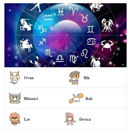
Ovan
Bik
Blizanci
Rak
Lav
Devica