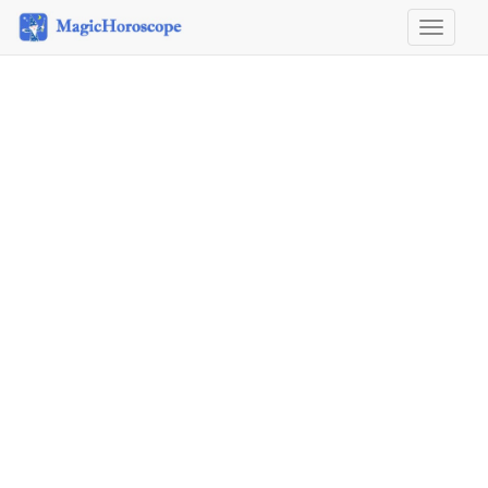
Horosco
&
Astrolog