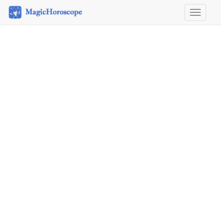
Horosco
&
Astrolog