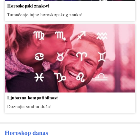
postupaka. Što god planirate, budite
Horoskopski znakovi
može poreći da postižete svoje ciljeve i
spremni na činjenicu da ćete se morati
još više. Kreativnost će biti vrlo velika,
Tumačenje tajne horoskopskog znaka!
potruditi da biste postigli cilj. Moguća
naći ćete puno načina kako u svoj život
su neka neugodna iznenađenja,
unijeti nešto novo, učiniti ga
ponekad na putu postoje prepreke. Ali
zanimljivijim i vedrijim.
ne gubite vjeru u uspjeh svojih
nastojanja i još uvijek pokušavate
postići cilj. Ljudi oko vas to jako vole.
Mnogi su spremni ponuditi vam
podršku i pomoć.
Ljubazna kompatibilnost
Doznajte srodnu dušu!
Horoskop danas