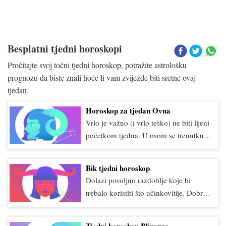
Besplatni tjedni horoskopi
Pročitajte svoj točni tjedni horoskop, potražite astrološku
prognozu da biste znali hoće li vam zvijezde biti sretne ovaj
tjedan.
Horoskop za tjedan Ovna
Vrlo je važno (i vrlo teško) ne biti lijeni
početkom tjedna. U ovom se trenutku
može činiti da će se sve samo po sebi
dobro ispasti, samo trebate malo
Bik tjedni horoskop
pričekati ili naći par pomoćnika koji će
Dolazi povoljno razdoblje koje bi
preuzeti sve. Ali za postizanje željenog
trebalo koristiti što učinkovitije. Dobro
rezultata potrebno je vaše odlučno
je poduzimati neke važne i velike
djelovanje. Zato skupite snagu i pređite
poslove. Najvjerojatnije ćete brzo
iz ugodnih misli o budućnosti na
Tjedni horoskop Blizanca