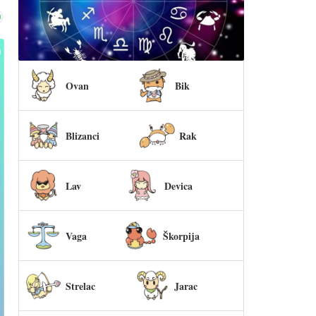
Ovan
Bik
Blizanci
Rak
Lav
Devica
Vaga
Škorpija
Strelac
Jarac