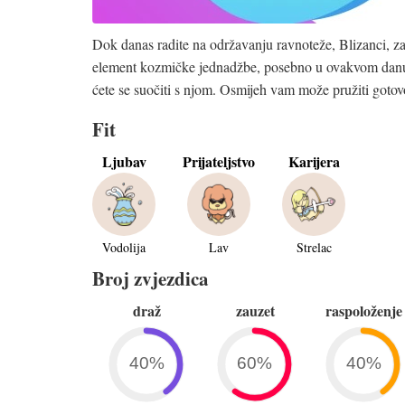
Dok danas radite na održavanju ravnoteže, Blizanci, za
element kozmičke jednadžbe, posebno u ovakvom danu. Š
ćete se suočiti s njom. Osmijeh vam može pružiti gotovo
Fit
Ljubav
Prijateljstvo
Karijera
Vodolija
Lav
Strelac
Broj zvjezdica
draž
zauzet
raspoloženje
40%
60%
40%