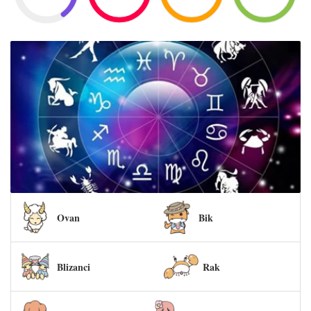
Ovan
Bik
Blizanci
Rak