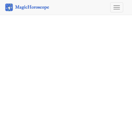
Horosco
&
Astrolog