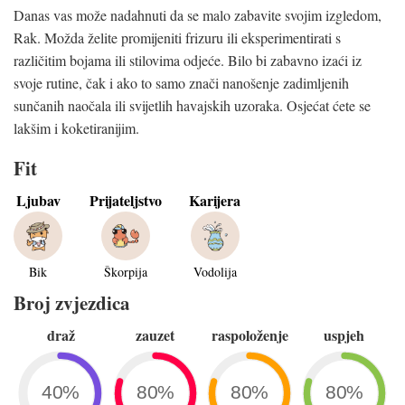
Danas vas može nadahnuti da se malo zabavite svojim izgledom,
Rak. Možda želite promijeniti frizuru ili eksperimentirati s
različitim bojama ili stilovima odjeće. Bilo bi zabavno izaći iz
svoje rutine, čak i ako to samo znači nanošenje zadimljenih
sunčanih naočala ili svijetlih havajskih uzoraka. Osjećat ćete se
lakšim i koketiranijim.
Fit
Ljubav
Prijateljstvo
Karijera
Bik
Škorpija
Vodolija
Broj zvjezdica
draž
zauzet
raspoloženje
uspjeh
40%
80%
80%
80%