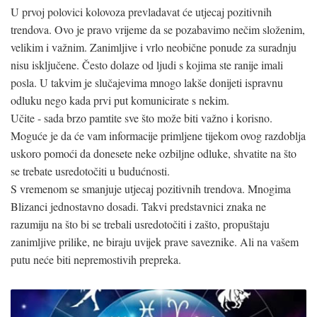
U prvoj polovici kolovoza prevladavat će utjecaj pozitivnih
trendova. Ovo je pravo vrijeme da se pozabavimo nečim složenim,
velikim i važnim. Zanimljive i vrlo neobične ponude za suradnju
nisu isključene. Često dolaze od ljudi s kojima ste ranije imali
posla. U takvim je slučajevima mnogo lakše donijeti ispravnu
odluku nego kada prvi put komunicirate s nekim.
Učite - sada brzo pamtite sve što može biti važno i korisno.
Moguće je da će vam informacije primljene tijekom ovog razdoblja
uskoro pomoći da donesete neke ozbiljne odluke, shvatite na što
se trebate usredotočiti u budućnosti.
S vremenom se smanjuje utjecaj pozitivnih trendova. Mnogima
Blizanci jednostavno dosadi. Takvi predstavnici znaka ne
razumiju na što bi se trebali usredotočiti i zašto, propuštaju
zanimljive prilike, ne biraju uvijek prave saveznike. Ali na vašem
putu neće biti nepremostivih prepreka.