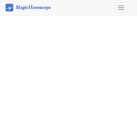
Horosco
&
Astrolog