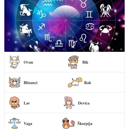
Ovan
Bik
Blizanci
Rak
Lav
Devica
Vaga
Škorpija