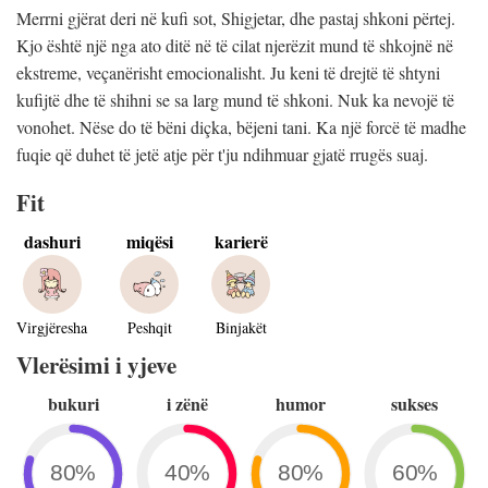
Merrni gjërat deri në kufi sot, Shigjetar, dhe pastaj shkoni përtej.
Kjo është një nga ato ditë në të cilat njerëzit mund të shkojnë në
ekstreme, veçanërisht emocionalisht. Ju keni të drejtë të shtyni
kufijtë dhe të shihni se sa larg mund të shkoni. Nuk ka nevojë të
vonohet. Nëse do të bëni diçka, bëjeni tani. Ka një forcë të madhe
fuqie që duhet të jetë atje për t'ju ndihmuar gjatë rrugës suaj.
Fit
dashuri
miqësi
karierë
Virgjëresha
Peshqit
Binjakët
Vlerësimi i yjeve
bukuri
i zënë
humor
sukses
80%
40%
80%
60%