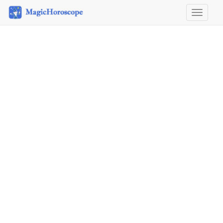
Horosco
&
Astrolog