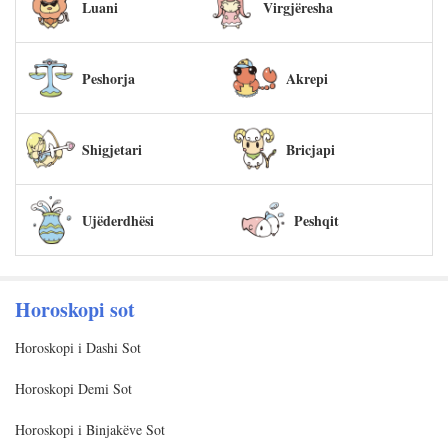
Luani
Virgjëresha
Peshorja
Akrepi
Shigjetari
Bricjapi
Ujëderdhësi
Peshqit
Horoskopi sot
Horoskopi i Dashi Sot
Horoskopi Demi Sot
Horoskopi i Binjakëve Sot