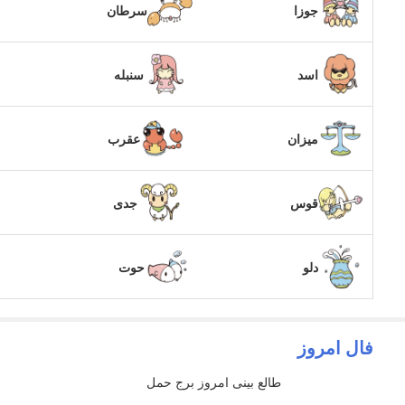
جوزا
سرطان
اسد
سنبله
میزان
عقرب
قوس
جدی
دلو
حوت
فال امروز
طالع بینی امروز برج حمل