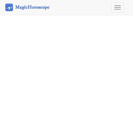
Horoscope
&
Astrology