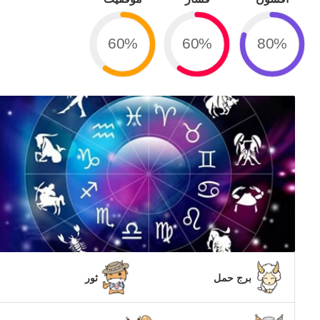
60%
60%
80%
برج حمل
ثور