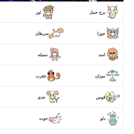
برج حمل
ثور
جوزا
سرطان
اسد
سنبله
میزان
عقرب
قوس
جدی
دلو
حوت