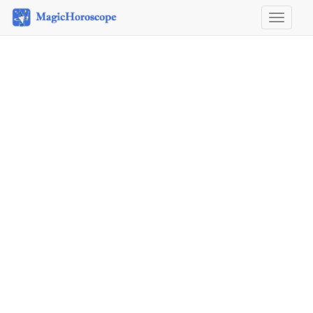
Horoscope
&
Astrology