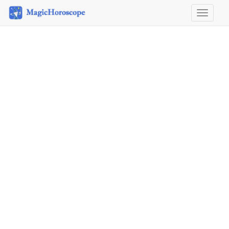
Horoscope
&
Astrology