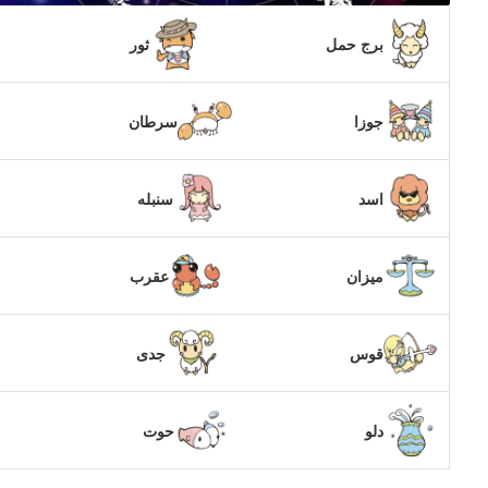
برج حمل
ثور
جوزا
سرطان
اسد
سنبله
میزان
عقرب
قوس
جدی
دلو
حوت