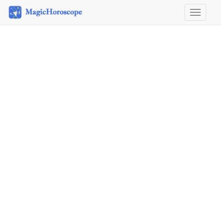
Horosco
&
Astrolog