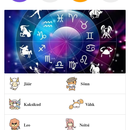
Jäär
Sõnn
Kaksikud
Vähk
Leo
Neitsi