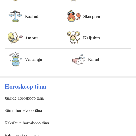
Kaalud
Skorpion
Ambur
Kaljukits
Veevalaja
Kalad
Horoskoop täna
Jääride horoskoop täna
Sõnni horoskoop täna
Kaksikute horoskoop täna
Vähihoroskoop täna