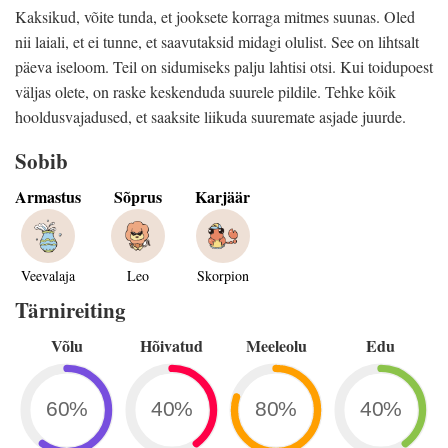
Kaksikud, võite tunda, et jooksete korraga mitmes suunas. Oled
nii laiali, et ei tunne, et saavutaksid midagi olulist. See on lihtsalt
päeva iseloom. Teil on sidumiseks palju lahtisi otsi. Kui toidupoest
väljas olete, on raske keskenduda suurele pildile. Tehke kõik
hooldusvajadused, et saaksite liikuda suuremate asjade juurde.
Sobib
Armastus
Sõprus
Karjäär
Veevalaja
Leo
Skorpion
Tärnireiting
Võlu
Hõivatud
Meeleolu
Edu
60%
40%
80%
40%