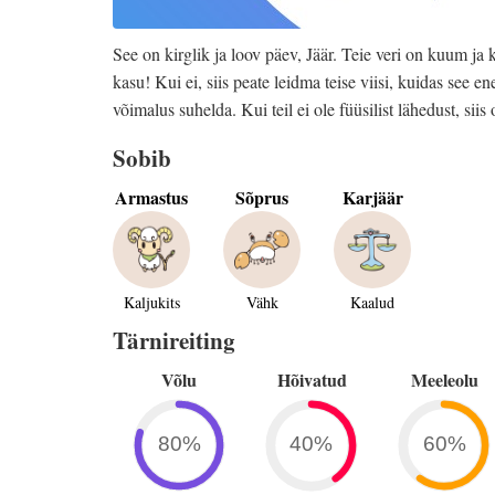
See on kirglik ja loov päev, Jäär. Teie veri on kuum ja 
kasu! Kui ei, siis peate leidma teise viisi, kuidas see
võimalus suhelda. Kui teil ei ole füüsilist lähedust, sii
Sobib
Armastus
Sõprus
Karjäär
Kaljukits
Vähk
Kaalud
Tärnireiting
Võlu
Hõivatud
Meeleolu
80%
40%
60%