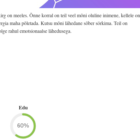
kirg on meeles. Õnne korral on teil veel mõni oluline inimene, kellele on
 energia maha põletada. Kutsu mõni lähedane sõber sörkima. Teil on
s olge rahul emotsionaalse lähedusega.
Edu
60%