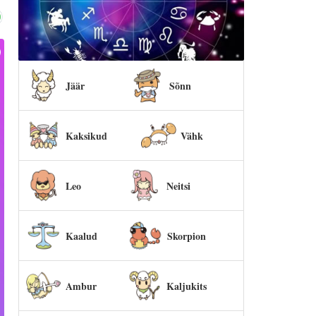
Jäär
Sõnn
Kaksikud
Vähk
Leo
Neitsi
Kaalud
Skorpion
Ambur
Kaljukits