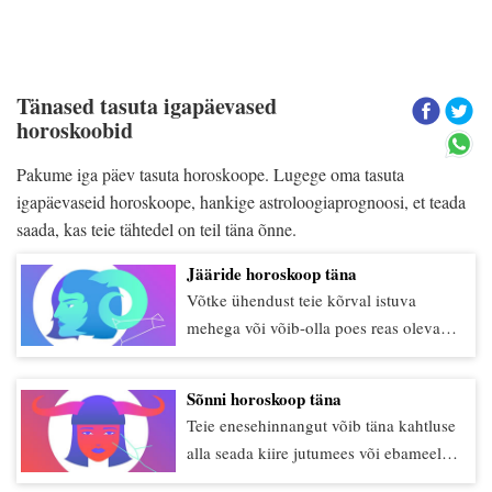
Tänased tasuta igapäevased
horoskoobid
Pakume iga päev tasuta horoskoope. Lugege oma tasuta
igapäevaseid horoskoope, hankige astroloogiaprognoosi, et teada
saada, kas teie tähtedel on teil täna õnne.
Jääride horoskoop täna
Võtke ühendust teie kõrval istuva
mehega või võib-olla poes reas oleva
naisega. Ta võiks jagada tarkust, mis
muudab teie elu igaveseks. Pidage
Sõnni horoskoop täna
meeles, et ka teie võite olla see inimene,
Teie enesehinnangut võib täna kahtluse
kes muudab kellegi teise elu ühe mõtte
alla seada kiire jutumees või ebameeldiv
või tarkusepilu abil, mille olete oma
olukord, Sõnn. Ärge aktsepteerige asju