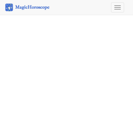
Horosco
&
Astrolog