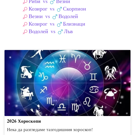
Риби
vs
Везни
Козирог
vs
Скорпион
Везни
vs
Водолей
Козирог
vs
Близнаци
Водолей
vs
Лъв
2026 Хороскопи
Нека да разгледаме тазгодишния хороскоп!