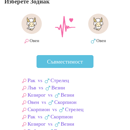
Изберете Зодиак
Овен
Овен
Съвместимост
Pак
vs
Стрелец
Лъв
vs
Везни
Козирог
vs
Везни
Овен
vs
Скорпион
Скорпион
vs
Стрелец
Pак
vs
Скорпион
Козирог
vs
Везни