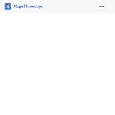
Horosco
&
Astrolog