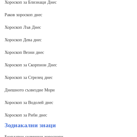
Хороскоп за Близнаци Днес
Раков хороскоп днес
Хороскоп Лъв Днес
Хороскоп Дева днес
Хороскоп Везни днес
Хороскоп за Скорпион Днес
Хороскоп за Стрелец днес
Днешното съзвездие Мори
Хороскоп за Водолей днес
Хороскоп за Риби днес
Зодиакални знаци
Безплатни седмични хороскопи