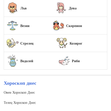
Лъв
Дева
Везни
Скорпион
Стрелец
Козирог
Водолей
Риби
Хороскоп днес
Овен Хороскоп Днес
Телец Хороскоп Днес