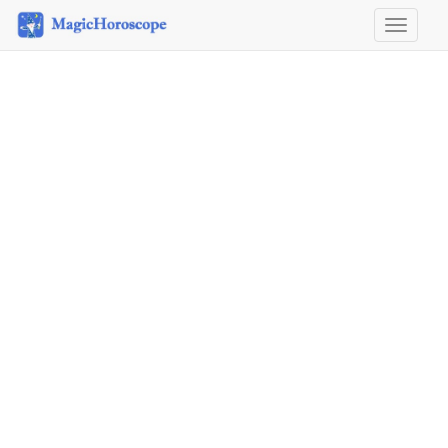
Horosco
&
Astrolog