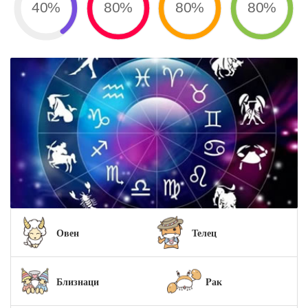
40%
80%
80%
80%
Овен
Телец
Близнаци
Pак