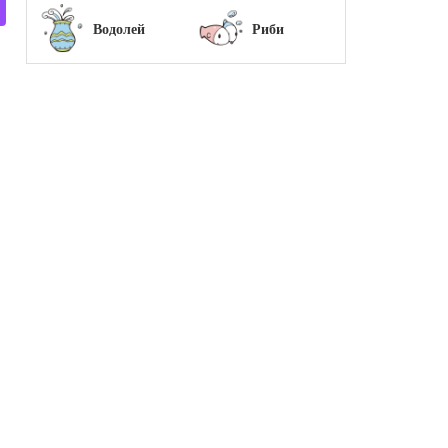
Водолей
Риби