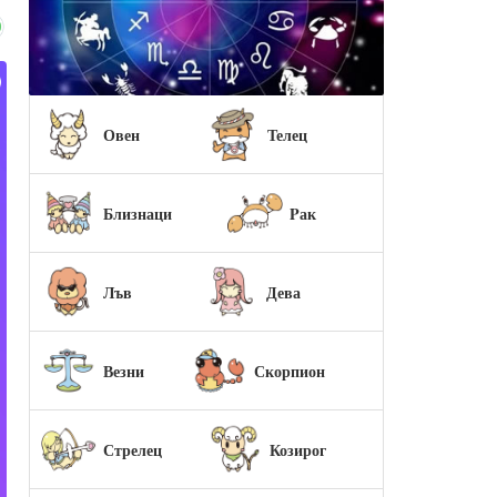
Овен
Телец
Близнаци
Pак
Лъв
Дева
Везни
Скорпион
Стрелец
Козирог