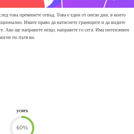
след това преминете отвъд. Това е един от онези дни, в които
моционално. Имате право да натиснете границите и да видите
те. Ако ще направите нещо, направете го сега. Има интензивен
омогне по пътя ви.
успех
60%