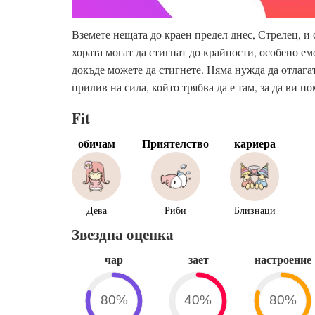
Вземете нещата до краен предел днес, Стрелец, и 
хората могат да стигнат до крайности, особено е
докъде можете да стигнете. Няма нужда да отлага
прилив на сила, който трябва да е там, за да ви п
Fit
обичам
Приятелство
кариера
Дева
Риби
Близнаци
Звездна оценка
чар
зает
настроение
80%
40%
80%