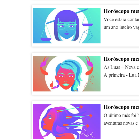
outros também. Me
no trabalho, embo
Horóscopo men
silêncio seja mel
Você estará conta
corporal.
um ano inteiro va
uma boa ideia lim
Traumas passados.
conseguirá enfren
um esforço para d
Horóscopo men
prazo.
As Luas – Nova e
A primeira - Lua N
portas novas e cri
daquilo que desej
pessoal, mostrand
- físicos ou não. 
Horóscopo men
pessoais? Definit
O último mês foi 
aventuras novas e
profundo sobre voc
essas lições em pr