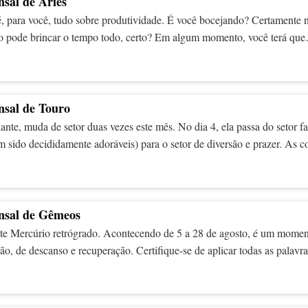
sal de Áries
, para você, tudo sobre produtividade. É você bocejando? Certamente 
o pode brincar o tempo todo, certo? Em algum momento, você terá que
rdem e ser organizado. Há algo muito gratificante em cruzar seus Ts e
 Não se preocupe, nem tudo é enfadonho e triste, pelo menos não até o d
a de Virgem começa oficialmente e você começa a apertar o cinto. Du
semanas, solte o cabelo e mexa a pena da cauda. E se os detalhes parec
sal de Touro
cance, não se preocupe. São coisas pequenas.
nte, muda de setor duas vezes este mês. No dia 4, ela passa do setor fa
m sido decididamente adoráveis) para o setor de diversão e prazer. As c
lhores, não é mesmo? Seu setor de prazer também é sua zona de roman
para algumas delícias aqui também. A energia então muda no dia 29 par
iária. Você pode pensar que este é o fim de toda a diversão, mas certa
es e responsabilidades podem acabar sendo mais agradáveis do que voc
nsal de Gêmeos
ante Mercúrio retrógrado. Acontecendo de 5 a 28 de agosto, é um mome
ão, de descanso e recuperação. Certifique-se de aplicar todas as palavras
tar frustração, especialmente frustração relacionada à família. Esta, par
 a área mais desencadeadora de todas. Não se julgue por ficar nervoso. 
ncie suas expectativas. Você não pode dizer todas as coisas certas o 