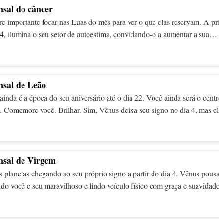
Vênus acalma as coisas com sua chegada oportuna no dia anterior – dia 
sal do câncer
Sua graça e charme farão toda a diferença nos dias que virão.
re importante focar nas Luas do mês para ver o que elas reservam. A pr
4, ilumina o seu setor de autoestima, convidando-o a aumentar a sua
o dos próximos meses. Você pode se inscrever em um curso ou decidir 
ra o qual nunca se sentiu preparado antes deste momento. Ou você pode
 maneiras criativas de ganhar mais dinheiro. A Lua Cheia de 19 de ag
a de recursos, o culminar de seus sonhos materiais. Aconteceu da man
sal de Leão
a? De alguma forma. Com um pequeno toque.
inda é a época do seu aniversário até o dia 22. Você ainda será o centr
o. Comemore você. Brilhar. Sim, Vênus deixa seu signo no dia 4, mas el
nte para você. O dom de se sentir mais atraente do que há algum temp
so. Agora, conforme ela segue em frente, é hora de equilibrar as conta
e divertir, mas precisa ser uma diversão responsável. Diversão que não
de a cintura. Conte os centavos e os dólares contarão sozinhos.
sal de Virgem
s planetas chegando ao seu próprio signo a partir do dia 4. Vênus pous
ndo você e seu maravilhoso e lindo veículo físico com graça e suavidade
 corpo. Sua impressionante encarnação tangível. Não importa qual seja a
aparência, esse trânsito certamente o ajudará a se amar muito mais. E t