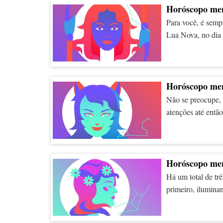
todo, você sabe. 
Horóscopo men
este mesmo setor. 
Para você, é semp
Lua Nova, no dia 
confiança ao long
um talento seu pa
deparar com novas
indica uma mudanç
Horóscopo men
que você gostari
Não se preocupe, a
atenções até entã
deixando um prese
amado. Mais amoro
Você ainda pode s
o banco nem expan
Horóscopo men
Há um total de trê
primeiro, ilumina
isso significa seu
relação com a sua 