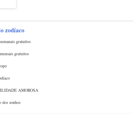
io, as
ição
tidade
do zodíaco
semanais gratuitos
mensais gratuitos
copo
odíaco
ILIDADE AMOROSA
o dos sonhos