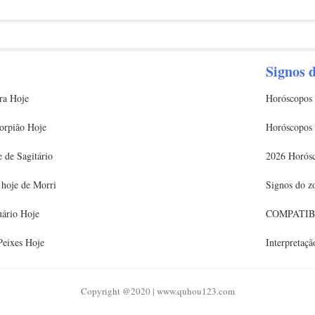
ma oportunidade de ouro do cosmos para fechar a porta. Para finalmente
almente deixar ir. Há muito o que aprender. Então aprenda. Caso contrár
o perseguindo você. Vênus suaviza o clima, refletindo bondade e dispos
. A partir do dia 22, cabe a você garantir que manterá seu senso de iden
Signos 
loca amor e luz nos outros.
ra Hoje
Horóscopos 
orpião Hoje
Horóscopos 
 de Sagitário
2026 Horós
 hoje de Morri
Signos do z
ário Hoje
COMPATIB
Peixes Hoje
Interpretaçã
Copyright @2020 | www.quhou123.com