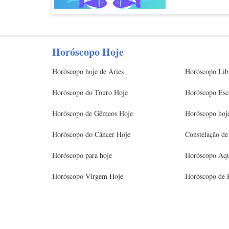
entanto, esta é u
encerrar. Para fin
lições continuarã
para resolver tudo
Horóscopo Hoje
enquanto ainda co
Horóscopo hoje de Áries
Horóscopo Lib
Horóscopo do Touro Hoje
Horóscopo Esc
Horóscopo de Gêmeos Hoje
Horóscopo hoje
Horóscopo do Câncer Hoje
Constelação de
Horóscopo para hoje
Horóscopo Aqu
Horóscopo Virgem Hoje
Horóscopo de 