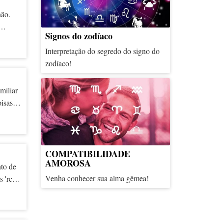
não.
Signos do zodíaco
Interpretação do segredo do signo do
ia 22,
zodíaco!
rante
erem
miliar
oisas
ce,
a a sua
mente
ê
COMPATIBILIDADE
AMOROSA
nto de
Venha conhecer sua alma gêmea!
 're'
a a
Ao
tempo