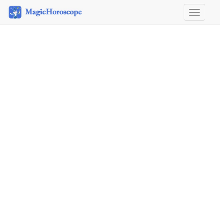
Horosco
&
Astrolog