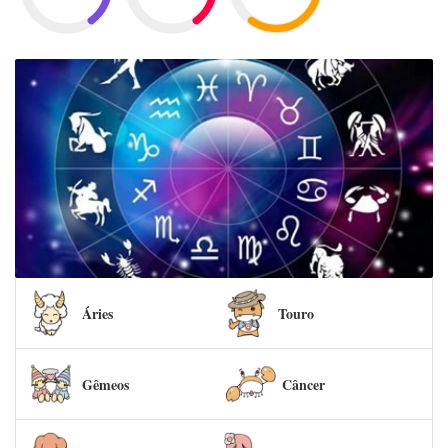
Áries
Touro
Gêmeos
Câncer