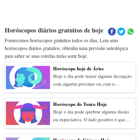
Horóscopos diários gratuitos de hoje
Fornecemos horóscopos gratuitos todos os dias. Leia seus
horóscopos diários gratuitos, obtenha uma previsão astrológica
para saber se suas estrelas terão sorte hoje.
Horóscopo hoje de Áries
Hoje o dia pode trazer alguma decepção
com alguém próximo ou com o
trabalho. Você pode ficar desanimado
também com a vida financeira. Pode
Horóscopo do Touro Hoje
haver prejuízos inesperados e algo pode
Hoje o dia pode quebrar alguma ilusão
quebrar. Tente não desanimar e
ou expectativa. O lado positivo é que
mantenha seu foco e seu ânimo, o que
você poderá manter os pés no chão e
pode ser desafiador. Tome cuidado com
ver a sua realidade com maior
escolhas erradas.
Horóscopo de Gêmeos Hoje