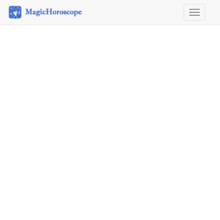
Horosco
&
Astrolog