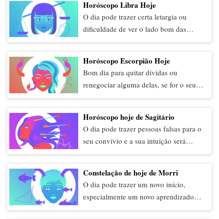
conquistar algo ou fazer bons negócios.
Horóscopo Libra Hoje
não ficar inseguro. É preciso tomar
O dia pode trazer certa letargia ou
decisões rápidas e evitar a dispersão. As
dificuldade de ver o lado bom das
amizades ou as pessoas próximas
coisas. Evite acreditar em críticas e
podem ser grandes aliadas.
fofocas a seu respeito. É preciso ter
Horóscopo Escorpião Hoje
aceitação e confiar na própria intuição.
Bom dia para quitar dívidas ou
Abandone a estagnação. É o momento
renegociar alguma delas, se for o seu
ideal para se manter mais econômico.
caso. Saiba se reinventar. Você
conseguirá fazer bons acordos se tiver
Horóscopo hoje de Sagitário
iniciativa e ver o lado bom das coisas.
O dia pode trazer pessoas falsas para o
Além disso, tome cuidado com a
seu convívio e a sua intuição será
soberba ou gastos em excesso, pois é
ativada, então seja discreto e se afaste.
preciso ter mais senso de planejamento.
Tome cuidado com as pessoas com
Constelação de hoje de Morri
quem divide seus planos mais íntimos e
O dia pode trazer um novo início,
selecione melhor suas amizades. No
especialmente um novo aprendizado
mais, o dia pode trazer muita
que você vai gostar muito. É um
criatividade e força de organização: é