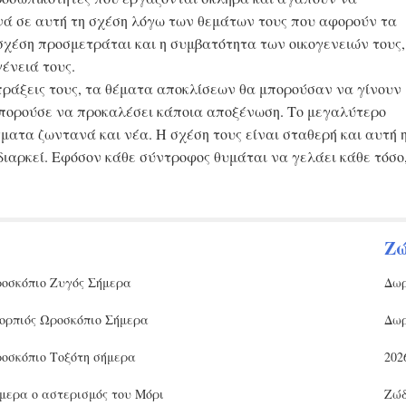
νά σε αυτή τη σχέση λόγω των θεμάτων τους που αφορούν τα
σχέση προσμετράται και η συμβατότητα των οικογενειών τους,
γένειά τους.
ις πράξεις τους, τα θέματα αποκλίσεων θα μπορούσαν να γίνουν
 μπορούσε να προκαλέσει κάποια αποξένωση. Το μεγαλύτερο
ματα ζωντανά και νέα. Η σχέση τους είναι σταθερή και αυτή 
διαρκεί. Εφόσον κάθε σύντροφος θυμάται να γελάει κάθε τόσο
Ζώ
οσκόπιο Ζυγός Σήμερα
Δωρ
ορπιός Ωροσκόπιο Σήμερα
Δωρ
οσκόπιο Τοξότη σήμερα
202
μερα ο αστερισμός του Μόρι
Ζώδ