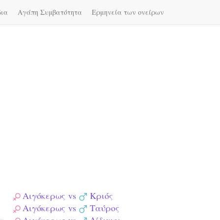
δια
Αγάπη Συμβατότητα
Ερμηνεία των ονείρων
Αιγόκερως
vs
Κριός
Αιγόκερως
vs
Ταύρος