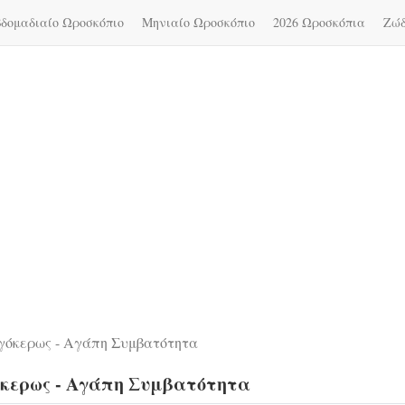
δομαδιαίο Ωροσκόπιο
Μηνιαίο Ωροσκόπιο
2026 Ωροσκόπια
Ζώ
γόκερως - Αγάπη Συμβατότητα
όκερως - Αγάπη Συμβατότητα