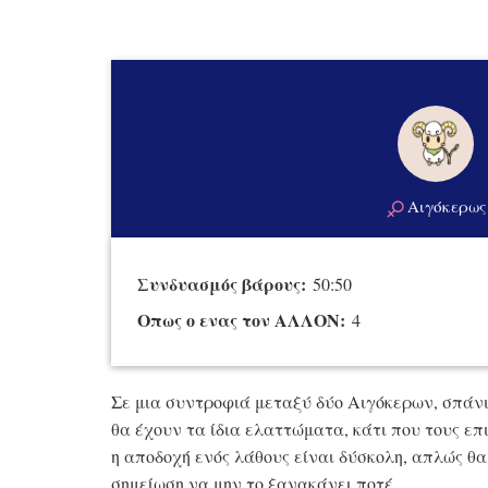
Αιγόκερως
Συνδυασμός βάρους:
50:50
Οπως ο ενας τον ΑΛΛΟΝ:
4
Σε μια συντροφιά μεταξύ δύο Αιγόκερων, σπάνια
θα έχουν τα ίδια ελαττώματα, κάτι που τους επ
η αποδοχή ενός λάθους είναι δύσκολη, απλώς θα
σημείωση να μην το ξανακάνει ποτέ.