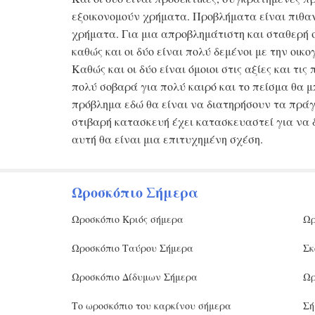
εξοικονομούν χρήματα. Προβλήματα είναι πιθα
χρήματα. Για μια απροβλημάτιστη και σταθερή 
καθώς και οι δύο είναι πολύ δεμένοι με την οικο
Καθώς και οι δύο είναι όμοιοι στις αξίες και τ
πολύ σοβαρά για πολύ καιρό και το πείσμα θα
πρόβλημα εδώ θα είναι να διατηρήσουν τα πράγ
στιβαρή κατασκευή έχει κατασκευαστεί για να 
αυτή θα είναι μια επιτυχημένη σχέση.
Ωροσκόπιο Σήμερα
Ωροσκόπιο Κριός σήμερα
Ωρ
Ωροσκόπιο Ταύρου Σήμερα
Σκ
Ωροσκόπιο Δίδυμων Σήμερα
Ωρ
Το ωροσκόπιο του καρκίνου σήμερα
Σή