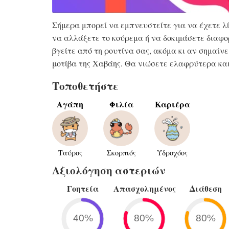
Σήμερα μπορεί να εμπνευστείτε για να έχετε λ
να αλλάξετε το κούρεμα ή να δοκιμάσετε διαφ
βγείτε από τη ρουτίνα σας, ακόμα κι αν σημαί
μοτίβα της Χαβάης. Θα νιώσετε ελαφρύτερα κα
Τοποθετήστε
Αγάπη
Φιλία
Καριέρα
Ταύρος
Σκορπιός
Υδροχόος
Αξιολόγηση αστεριών
Γοητεία
Απασχολημένος
Διάθεση
40%
80%
80%