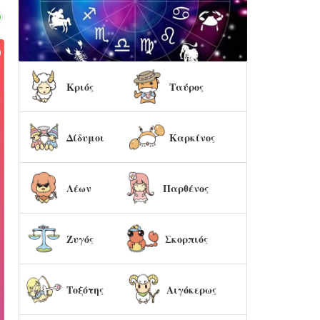
Κριός
Ταύρος
Δίδυμοι
Καρκίνος
Λέων
Παρθένος
Ζυγός
Σκορπιός
Τοξότης
Αιγόκερως