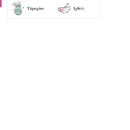
Υδροχόος
Ιχθείς