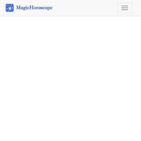
Horosco
&
Astrolog