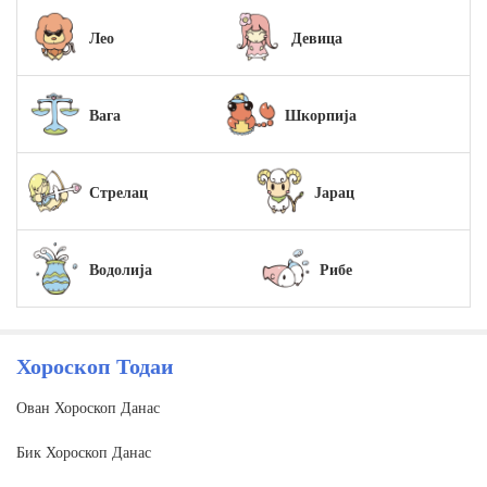
Лео
Девица
Вага
Шкорпија
Стрелац
Јарац
Водолија
Рибе
Хороскоп Тодаи
Ован Хороскоп Данас
Бик Хороскоп Данас