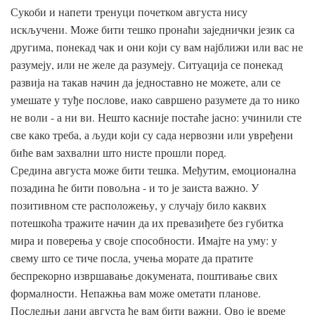
Сукоби и напети тренуци почетком августа нису
искључени. Може бити тешко пронаћи заједнички језик са
другима, понекад чак и они који су вам најближи или вас не
разумеју, или не желе да разумеју. Ситуација се понекад
развија на такав начин да једноставно не можете, али се
умешате у туђе послове, иако савршено разумете да то нико
не воли - а ни ви. Нешто касније постаће јасно: учинили сте
све како треба, а људи који су сада нервозни или увређени
биће вам захвални што нисте прошли поред.
Средина августа може бити тешка. Међутим, емоционална
позадина ће бити повољна - и то је заиста важно. У
позитивном сте расположењу, у случају било каквих
потешкоћа тражите начин да их превазиђете без губитка
мира и поверења у своје способности. Имајте на уму: у
свему што се тиче посла, учења морате да пратите
беспрекорно извршавање докумената, поштивање свих
формалности. Непажња вам може ометати планове.
Последњи дани августа ће вам бити важни. Ово је време