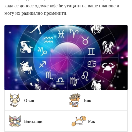
када се доносе одлуке које ће утицати на ваше планове и
могу их радикално променити.
Ован
Бик
Близанци
Рак