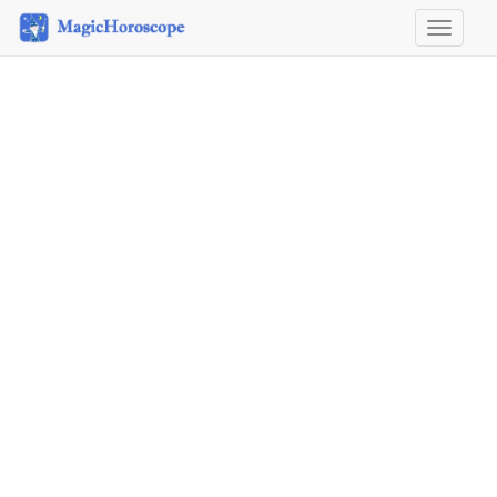
Horosco
&
Astrolog