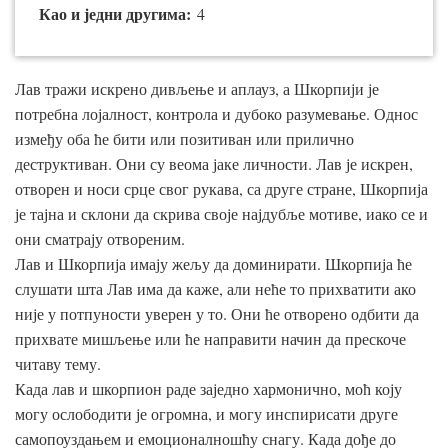
Као и једни другима:
4
Лав тражи искрено дивљење и аплауз, а Шкорпији је
потребна лојалност, контрола и дубоко разумевање. Однос
између оба ће бити или позитиван или прилично
деструктиван. Они су веома јаке личности. Лав је искрен,
отворен и носи срце свог рукава, са друге стране, Шкорпија
је тајна и склони да скрива своје најдубље мотиве, иако се и
они сматрају отвореним.
Лав и Шкорпија имају жељу да доминирати. Шкорпија ће
слушати шта Лав има да каже, али неће то прихватити ако
није у потпуности уверен у то. Они ће отворено одбити да
прихвате мишљење или ће направити начин да прескоче
читаву тему.
Када лав и шкорпион раде заједно хармонично, моћ коју
могу ослободити је огромна, и могу инспирисати друге
самопоуздањем и емоционалношћу снагу. Када дође до