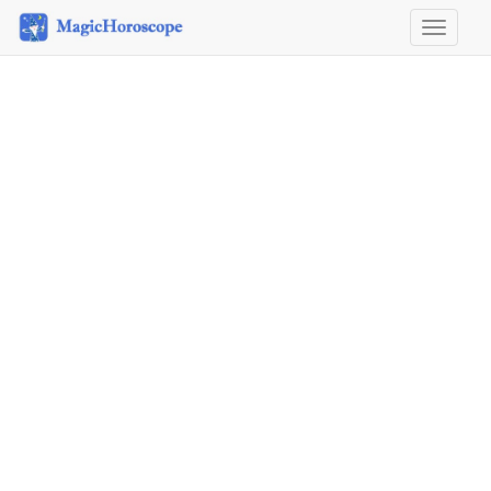
Horosco
&
Astrolog