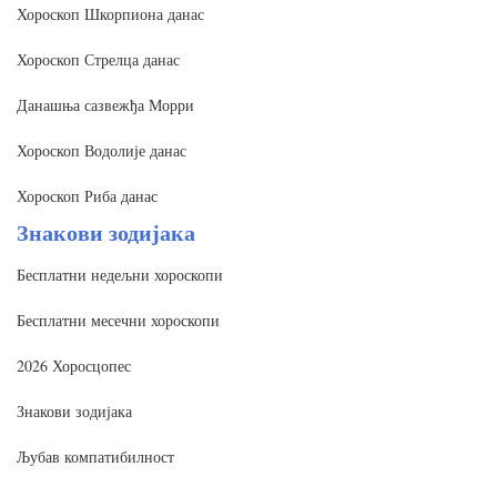
Хороскоп Шкорпиона данас
Хороскоп Стрелца данас
Данашња сазвежђа Морри
Хороскоп Водолије данас
Хороскоп Риба данас
Знакови зодијака
Бесплатни недељни хороскопи
Бесплатни месечни хороскопи
2026 Хоросцопес
Знакови зодијака
Љубав компатибилност