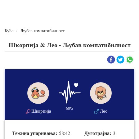
Кућа
Љубав компатибилност
Шкорпија & Лео - Љубав компатибилност
60%
Шкорпија
Лео
Тежина упаривања:
Дуготрајна:
58:42
3