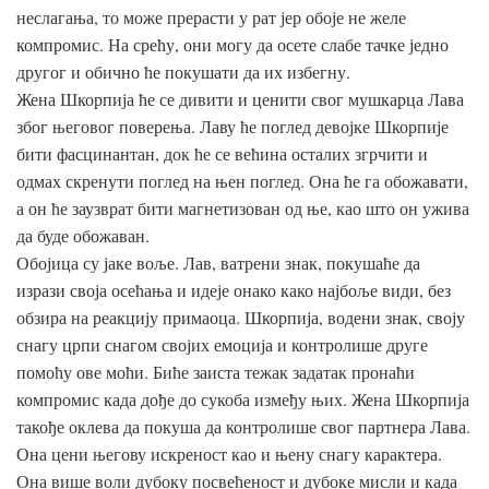
неслагања, то може прерасти у рат јер обоје не желе
компромис. На срећу, они могу да осете слабе тачке једно
другог и обично ће покушати да их избегну.
Жена Шкорпија ће се дивити и ценити свог мушкарца Лава
због његовог поверења. Лаву ће поглед девојке Шкорпије
бити фасцинантан, док ће се већина осталих згрчити и
одмах скренути поглед на њен поглед. Она ће га обожавати,
а он ће заузврат бити магнетизован од ње, као што он ужива
да буде обожаван.
Обојица су јаке воље. Лав, ватрени знак, покушаће да
изрази своја осећања и идеје онако како најбоље види, без
обзира на реакцију примаоца. Шкорпија, водени знак, своју
снагу црпи снагом својих емоција и контролише друге
помоћу ове моћи. Биће заиста тежак задатак пронаћи
компромис када дође до сукоба између њих. Жена Шкорпија
такође оклева да покуша да контролише свог партнера Лава.
Она цени његову искреност као и њену снагу карактера.
Она више воли дубоку посвећеност и дубоке мисли и када