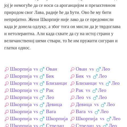
јој је немогуће да се носи са ароганцијом и презахтевном
природом свог Лава, радије ће да ћути. Ово ће му бити
непријатно. Жени Шкорпије није лако да се предомисли
када је донела одлуку, а због тога он мисли да је тврдоглава
и нетолерантна. Али када схвате да су на истој страни у
величанственој шеми ствари, то ће им пружити сигуран и
глатки однос.
Шкорпија
vs
Ован
Ован
vs
Лео
Шкорпија
vs
Бик
Бик
vs
Лео
Шкорпија
vs
Близанци
Близанци
vs
Лео
Шкорпија
vs
Рак
Рак
vs
Лео
Шкорпија
vs
Лео
Лео
vs
Лео
Шкорпија
vs
Девица
Девица
vs
Лео
Шкорпија
vs
Вага
Вага
vs
Лео
Шкорпија
vs
Шкорпија
Шкорпија
vs
Лео
Шкорпија
vs
Стрелац
Стрелац
vs
Лео