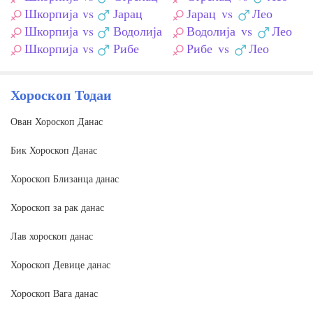
Шкорпија
vs
Јарац
Јарац
vs
Лео
Шкорпија
vs
Водолија
Водолија
vs
Лео
Шкорпија
vs
Рибе
Рибе
vs
Лео
Хороскоп Тодаи
Ован Хороскоп Данас
Бик Хороскоп Данас
Хороскоп Близанца данас
Хороскоп за рак данас
Лав хороскоп данас
Хороскоп Девице данас
Хороскоп Вага данас