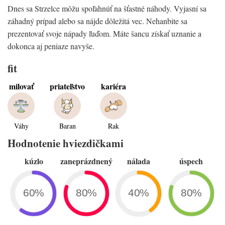
Dnes sa Strzelce môžu spoľahnúť na šťastné náhody. Vyjasní sa
záhadný prípad alebo sa nájde dôležitá vec. Nehanbite sa
prezentovať svoje nápady ľuďom. Máte šancu získať uznanie a
dokonca aj peniaze navyše.
fit
milovať
priateľstvo
kariéra
Váhy
Baran
Rak
Hodnotenie hviezdičkami
kúzlo
zaneprázdnený
nálada
úspech
60%
80%
40%
80%