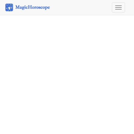
Horosco
&
Astrolog