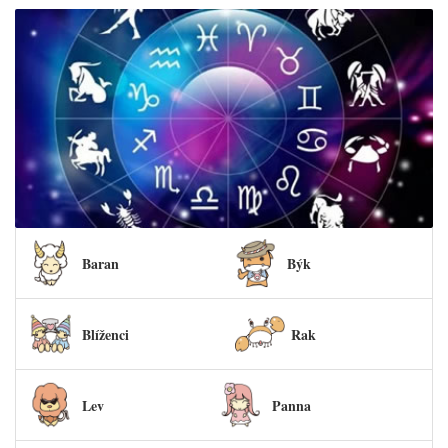
Baran
Býk
Blíženci
Rak
Lev
Panna