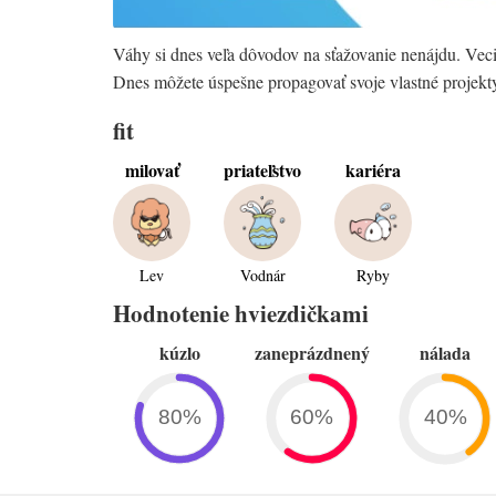
Váhy si dnes veľa dôvodov na sťažovanie nenájdu. Veci 
Dnes môžete úspešne propagovať svoje vlastné projekty
fit
milovať
priateľstvo
kariéra
Lev
Vodnár
Ryby
Hodnotenie hviezdičkami
kúzlo
zaneprázdnený
nálada
80%
60%
40%