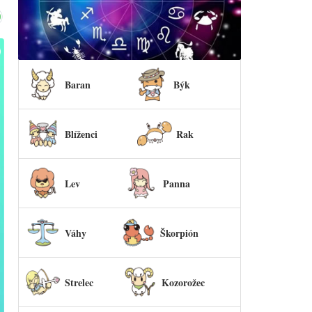
Baran
Býk
Blíženci
Rak
Lev
Panna
Váhy
Škorpión
Strelec
Kozorožec