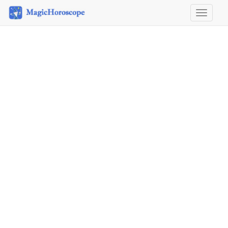
Horosco
&
Astrolog