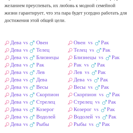
желанием преуспевать, их любовь к модной семейной
жизни гарантирует, что эта пара будет усердно работать для
достижения этой общей цели.
Дева
vs
Овен
Овен
vs
Рак
Дева
vs
Телец
Телец
vs
Рак
Дева
vs
Близнецы
Близнецы
vs
Рак
Дева
vs
Рак
Рак
vs
Рак
Дева
vs
Лев
Лев
vs
Рак
Дева
vs
Дева
Дева
vs
Рак
Дева
vs
Весы
Весы
vs
Рак
Дева
vs
Скорпион
Скорпион
vs
Рак
Дева
vs
Стрелец
Стрелец
vs
Рак
Дева
vs
Козерог
Козерог
vs
Рак
Дева
vs
Водолей
Водолей
vs
Рак
Дева
vs
Рыбы
Рыбы
vs
Рак