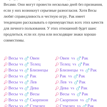
Весами. Они могут провести несколько дней без признания,
если у них возникнут серьезные разногласия. Хотя Весы
любят справедливость и честную игру, Рак имеет
тенденцию рассказывать о преимуществах всех этих качеств
для личного пользования. У этих отношений будет шанс
продлиться, если их луна или восходящие знаки хорошо
совместимы.
Весы
vs
Овен
Овен
vs
Рак
Весы
vs
Телец
Телец
vs
Рак
Весы
vs
Близнецы
Близнецы
vs
Рак
Весы
vs
Рак
Рак
vs
Рак
Весы
vs
Лев
Лев
vs
Рак
Весы
vs
Дева
Дева
vs
Рак
Весы
vs
Весы
Весы
vs
Рак
Весы
vs
Скорпион
Скорпион
vs
Рак
Весы
vs
Стрелец
Стрелец
vs
Рак