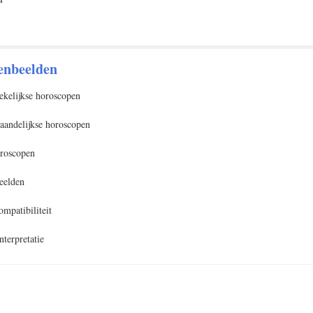
enbeelden
ekelijkse horoscopen
aandelijkse horoscopen
roscopen
eelden
ompatibiliteit
terpretatie