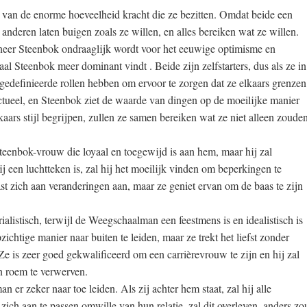
 van de enorme hoeveelheid kracht die ze bezitten. Omdat beide een
anderen laten buigen zoals ze willen, en alles bereiken wat ze willen.
nneer Steenbok ondraaglijk wordt voor het eeuwige optimisme en
 Steenbok meer dominant vindt . Beide zijn zelfstarters, dus als ze in
 gedefinieerde rollen hebben om ervoor te zorgen dat ze elkaars grenzen
ectueel, en Steenbok ziet de waarde van dingen op de moeilijke manier
lkaars stijl begrijpen, zullen ze samen bereiken wat ze niet alleen zoude
eenbok-vrouw die loyaal en toegewijd is aan hem, maar hij zal
j een luchtteken is, zal hij het moeilijk vinden om beperkingen te
past zich aan veranderingen aan, maar ze geniet ervan om de baas te zijn
ialistisch, terwijl de Weegschaalman een feestmens is en idealistisch is
ichtige manier naar buiten te leiden, maar ze trekt het liefst zonder
Ze is zeer goed gekwalificeerd om een carrièrevrouw te zijn en hij zal
en roem te verwerven.
n er zeker naar toe leiden. Als zij achter hem staat, zal hij alle
n zich aan te passen omwille van hun relatie, zal dit overleven, anders zo