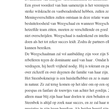
Een groot voordeel van hun samenzijn is het verenigen
sterke wilskracht en vastberadenheid hebben, zullen ze 
Meningsverschillen zullen ontstaan in deze relatie wa
besluiteloosheid van Weegschaal en wanneer Weegschaal
hetzelfde team zitten, moeten ze verschillende en goed
niet overschrijden. Weegschaal is nadenkend en intell
doen als het tot zeker succes leidt. Zodra de partners e
kunnen bereiken.
De Weegschaalman zal vol aanbidding zijn voor zijn St
rebelleren tegen de dominante aard van haar . Omdat hi
verdragen, hij heeft vrijheid nodig. Hij is tolerant en 
over zichzelf en over degenen die familie van haar zijn.
Het Steenbokmeisje is een huisliefhebber en ze is mater
in natuur. Ze zal terug komen op het idee om op een opz
poespas en fanfare de touwtjes van achter het gordijn. 
alleen maar blij zijn haar haar doelen te zien behalen 
Steenbok is altijd op zoek naar succes, en ze zal haar ma
prestaties in zijn leven bereiken. Als beiden bereid zij