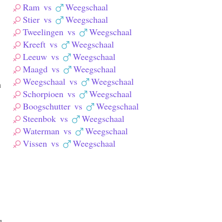
Ram
vs
Weegschaal
Stier
vs
Weegschaal
Tweelingen
vs
Weegschaal
Kreeft
vs
Weegschaal
Leeuw
vs
Weegschaal
Maagd
vs
Weegschaal
Weegschaal
vs
Weegschaal
n
Schorpioen
vs
Weegschaal
Boogschutter
vs
Weegschaal
Steenbok
vs
Weegschaal
Waterman
vs
Weegschaal
Vissen
vs
Weegschaal
u