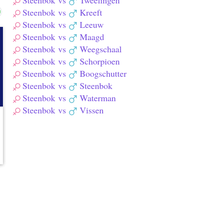
Steenbok
vs
Tweelingen
Steenbok
vs
Kreeft
Steenbok
vs
Leeuw
Steenbok
vs
Maagd
Steenbok
vs
Weegschaal
Steenbok
vs
Schorpioen
Steenbok
vs
Boogschutter
Steenbok
vs
Steenbok
Steenbok
vs
Waterman
Steenbok
vs
Vissen