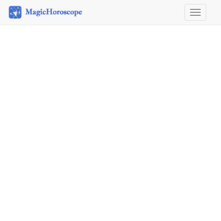
Horosco
&
Astrolog