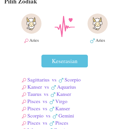
Pilih Zodiak
Aries
Aries
Keserasian
Sagittarius
vs
Scorpio
Kanser
vs
Aquarius
Taurus
vs
Kanser
Pisces
vs
Virgo
Pisces
vs
Kanser
Scorpio
vs
Gemini
Pisces
vs
Pisces