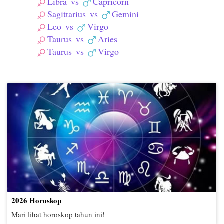
Libra
vs
Capricorn
Sagittarius
vs
Gemini
Leo
vs
Virgo
Taurus
vs
Aries
Taurus
vs
Virgo
2026 Horoskop
Mari lihat horoskop tahun ini!