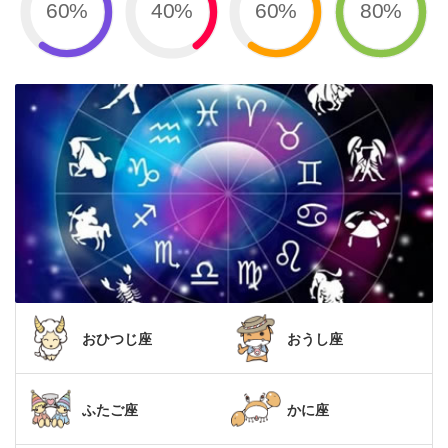
60%
40%
60%
80%
おひつじ座
おうし座
ふたご座
かに座