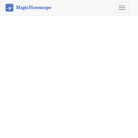
Horosco
&
Astrolog