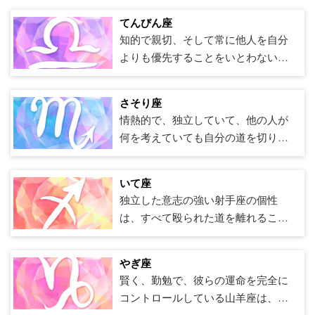
っており、誇りに思っています。彼
それはすべておうし座のために働く
感的に理解できることがよくありま
り、常に手を貸したりアドバイスを
気性は資産になることができます。
りに、彼らはガラス半分の楽観主義
らは偽りの謙虚さを信じておらず、
てんびん座
わけではありません。地球に固定さ
す。それは、このサインとのやりが
したりするためにそこにいます。実
牡羊座が怒っているとき、彼らはパ
と、ほぼすべての状況で常に明るい
よくやった仕事を最初に称賛するで
知的で親切、そして常に他人を自分
れたおうし座は、常に喜びを求めて
いのある相互作用につながる可能性
用的な乙女座は全体像の思考に非常
ッシブアグレッシブカードをプレイ
面を見て、足に着地する能力を持っ
しょう。しかし、レオは自己拡大し
よりも優先することをいとわない
います。贅沢なマッサージを楽しん
があります。特に白い嘘が含まれて
に精通しており、彼らの人生、休
することは決してありません。しか
て前進します。常にレースをしてい
たり、それらの袖をまくり上げて仕
Librasは、あらゆる形態の調和を大切
だり、恋人とベッドで何時間も過ご
いる場合、カニは小さな話を嫌いま
暇、そして今日彼らがやろうとして
し、彼らをよく知らない人々にとっ
る心で、彼らがただ静かにぶらぶら
事をしたりすることを望んでいませ
にしています。美の惑星である金星
したり、長期滞在したりする場合で
す（両方の当事者がお互いを避けた
いることを計画することは、彼らが
さそり座
て、彼らの気性はオフになる可能性
しているときでさえ、双子は決して
ん。このサインは、尊敬され、賞賛
に支配されたてんびん座は、見栄え
も、タウレア人は自分の体に存在し
いことが明らかな場合は、「お会い
コントロールして安全であると感じ
情熱的で、独立していて、他の人が
があります。毎日ジムに行く、深呼
退屈しません。実際、ジェミニは自
されるために、リーダーにふさわし
のする人生を愛しています。妥協と
ていると感じるのが大好きで、頻繁
できてうれしいです！」など）。だ
させるドラッグではありません。 乙
何を考えていても自分の道を切り開
吸をする、世界に自分の考えをツイ
分の会社を維持することに満足して
い努力をする必要があることを知っ
外交の達人として、天秤座はすべて
に自分の肉体に触れる必要がありま
からこそ、カニにとって懇親会は圧
女座は豊かな内面の生活をしていま
くことを恐れない蠍座は、どこへ行
ートする前に冷やす方法を学ぶな
おり、孤独な空想を現実に変えるこ
ています。 しかし、それはライオン
の視点を見ることに長けており、妥
す。 恋愛に関して言えば、おうし座
倒される可能性があります。彼らは
す、そして最初の会議で時々恥ずか
っても声明を出します。彼らは討論
ど、怒りを解消する方法を学ぶこと
とができます。 ジェミニは愛に恋を
ズにとってすべての努力が必要なわ
協を作り上げ、他者間の調停を行う
いて座
は正直であることがすべてです。そ
むしろ、全員が同じページにいる小
しがり屋に見えることがあります。
を愛し、論争を恐れず、討論から後
は、ラムズにとって生涯にわたるプ
していて、彼らはそのすべての儀式
けではありません。強烈でエネルギ
ことに長けています。この星座は豊
独立した意志の強い射手座の個性
のため、おうし座との最初のデート
さなグループで時間を過ごすことを
乙女座はすぐに秘密を漏らすことは
退することはありません。彼らはま
ロセスです。 恋愛に関して言えば、
を崇拝しています。ジェミニはデー
ッシュなレオは、社会的交流で繁栄
かな内面の生活を送っていますが、
は、すべて殴られた道を離れること
は就職の面接に似ているかもしれま
望んでいます。 ロマンスでは、カニ
ありません、そして乙女座の信頼を
た、本物ではない人々を憎み、本物
牡羊座はすべて最初の魅力です。彼
トが大好きで、世界はジェミニが大
し、友達を作るのに問題はありませ
他の人を愛しています。彼らは、数
です。射手座は群れから離れること
せん。彼らは失礼ではありません。
は寛大な恋人であり、見返りに同じ
獲得することは重要です。しかし、
であることがすべてです-たとえ本物
らは潜在的なパートナーによって発
好きです。しかし、ジェミニは最終
んが、あなたと一緒に時間を過ごす
えることができる友人、家族、同僚
を恐れず、他の人の考えに関係な
彼らはパートナーシップのために構
ことを期待しています。カニはマイ
一度やれば、その処女は一生の友達
がきれいでなくても。 これらの特性
せられた最初の文で化学を感じるこ
やぎ座
的に落ち着きます。なぜなら、パー
ために彼らを固定するのは別の話で
の大規模なグループと常に幸せで
く、彼または彼女が望むものを追い
築されており、あなたが最初から適
ンドゲームを超えており、追跡のス
になります。そして、あなたが恥ず
のすべてのために、蠍座は威圧的に
とができます。率直で恥ずかしがら
賢く、勤勉で、彼らの運命を完全に
トナーを選択すると、このサインは
す。レオは自分自身を第一に考え、
す。 空気の星座、てんびん座はしば
かける生まれながらのリーダーで
切かどうかを確認しようとしている
リルを嫌っています。誰かを愛して
かしがり屋の乙女座と付き合ってい
見え、知らない人にはやや閉鎖され
ずに、牡羊座は彼らが望む誰かを追
コントロールしている山羊座は、個
信じられないほど忠実で安定してい
彼らの議題や楽しみのアイデアに合
しば「雲の中にいる」ことがありま
す。射手座は生まれながらの冒険家
だけです。そして、おうし座との交
いるなら、今すぐ言ってみません
ると思うなら、それらの壁が寝室に
ているように見えますそれらはよ
いかけるために彼らの力ですべてを
人的な生活と職業的な生活の両方