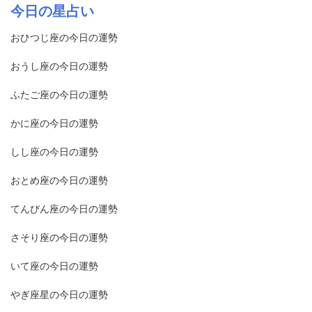
大で想像力に富み、一晩中何でもし
うな関係に飛び込み、ハードワーク
覚を持っています。彼らの道徳的な
今日の星占い
があり、距離、年齢差、または別の
意を持っているので、作業チームに
さんありますが、それが存在するの
ます。
は可能な限り強い絆を築くのに役立
羅針盤は、彼らの腸とともに、彼ら
外部の対立のために関係が機能しな
いるのに最適な人です。彼らは絶え
で、私たちはまだ見えないものに注
つと信じています。ロマンチックな
おひつじ座の今日の運勢
をうまく導きます。うお座が話すと
い可能性があると感じた場合、先制
間ないフィードバックを求めておら
意を払うべきであることを他のすべ
会話は、特にアクションアイテムや
き、人々は耳を傾けます。うお座は
的に関係を中止することが知られて
ず、プロジェクトを引き受けて実行
ての人に教えます-そして私たちはそ
おうし座の今日の運勢
改善計画に関して、取締役会のよう
周りのすべてのものを取り込む傾向
います。 てんびん座は自己に見えま
することができます。射手座は、熟
れを必要とします！
に感じることもありますが、それを
があり、ほとんど何でもアドバイス
ふたご座の今日の運勢
すが-部外者に自信を持っていると、
練した起業家またはCEOになること
実行すると、彼らにはポイントがあ
を求めるのに最適な人々です。魚座
特に個人のアイデンティティに関連
もできます。射手座は賢く、有能
かに座の今日の運勢
ります。あなたの絆はより強くなり
は彼らが生きるための最良の方法に
しているため、不安に苦しむ可能性
で、真の先駆者です。
ます。
ついて強い信念を持っていますが、
があります。このサインの生涯にわ
しし座の今日の運勢
彼らはすべてを受け入れ、判断力が
たる質問は、「私は誰ですか？」で
ありません。
おとめ座の今日の運勢
す。彼らは、自分の人生のどこにい
て、誰と一緒に過ごしているかに基
てんびん座の今日の運勢
づいて、アイデンティティが変化し
ていることに気付くかもしれませ
さそり座の今日の運勢
ん。社会的てんびん座は、自分のア
いて座の今日の運勢
イデンティティに自信を持てるよう
にするために、自分自身と快適に時
やぎ座星の今日の運勢
間を過ごし、自分の腸と内なる声を