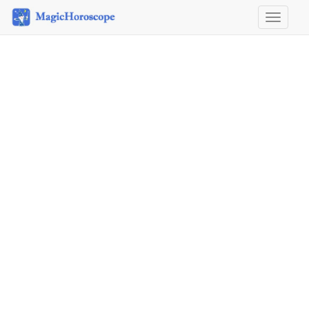
Horosco
&
Astrolog