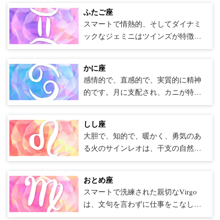
タウレア人は、何よりも正直さを大
るすべてのものを勝ちに入れます。
ふたご座
切にしており、彼らの個人的な関係
忠実で、賢く、衝動的で、彼らは常
スマートで情熱的、そしてダイナミ
はドラマのない傾向があることを誇
に頭の中に複数のプロジェクトを持
ックなジェミニはツインズが特徴
りに思っています。 おうし座は頑固
っており、仕事、社会生活、そして
で、世界に向けて表示できる2つの異
であるという評判を得ますが、彼ら
個人的な生活が彼らが想像した夢の
なる側面があることで知られていま
はいつも彼らのやり方で立ち往生し
かに座
生活と正確に一致するまで満足しま
す。専門家のコミュニケーターであ
ているわけではありません。おうし
感情的で、直感的で、実質的に精神
せん。磁気牡羊座に惹かれる人は、
るジェミニは、ゾディアックのカメ
座は別の見方を喜んで見ています
的です。月に支配され、カニが特徴
追いつくのに苦労するかもしれませ
レオンであり、彼らが知覚する雰囲
が、他の誰かを幸せにするためだけ
のカニは、その水深で多くのことが
んが、可能であれば、彼らには一生
気とエネルギーに基づいてさまざま
に意見を反転させることはありませ
起こっています。 カニは最初の出会
の友達がいます。 牡羊座は常に彼ら
なグループに溶け込むことに長けて
しし座
ん。彼らは本当に心の変化がある場
いではとげだらけでスタンドオフに
が何を考えているかを教えてくれま
います。彼らは表面の特徴を示すこ
大胆で、知的で、暖かく、勇気のあ
合にのみ彼らの考えを変えるでしょ
見えるかもしれません。誰かと友達
す。率直さは時折無礼に接するかも
とにも優れていますが、ジェミニは
る火のサインレオは、干支の自然な
う。 おうし座は干支で最も勤勉な兆
になることを決心すると、その人に
しれません。しかし、牡羊座が彼ら
深く走っています。そのため、ツイ
リーダーであり、道を切り開き、不
候の1つとしての担当者であり、おう
は一生の友達がいます。ほとんどの
の意見に過度に鈍感であるように思
ンズはゾディアックの最も感情的に
正を打ち負かし、途中で自分たちの
し座はそれらの袖をまくり上げて仕
カニは、ある時点で超能力者と呼ば
おとめ座
われる場合、それは牡羊座が何より
知的な兆候の1つです。 エネルギッシ
名前を作る準備ができています。高
事に取り掛かることを恐れることは
れてきましたが、正当な理由があり
スマートで洗練された親切なVirgo
も正直さを大切にしているからで
ュで機知に富んだジェミニは、過去
い自尊心に恵まれたライオンズは、
なく、仕事を成し遂げるために夜通
ます。カニは、誰かが実際に話す前
は、文句を言わずに仕事をこなしま
す。 牡羊座にも短いヒューズがある
に立ち往生することはなく、何があ
羨ましい特性を持っていることを知
し働くことをいとわない。しかし、
に、人間関係、アイデア、動機を直
す。乙女座は素晴らしい友達であ
かもしれません。その燃えるような
ったのかについて反芻します。代わ