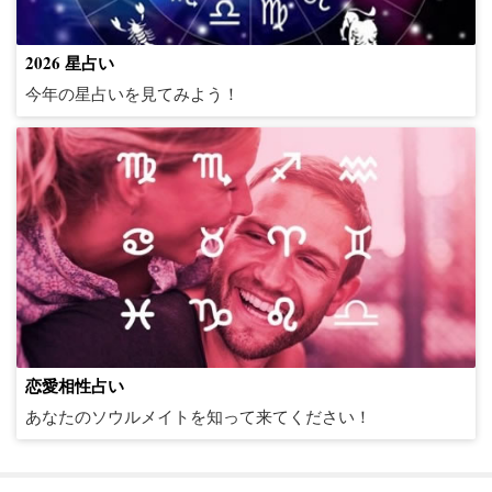
す。山羊座は、すべてを完璧にしよ
の兆候であるジェミニは、問題の根
意を払っています。アルバートアイ
それが彼らの貴重な余暇を一時的に
時間を費やし、仕事、パートナー、
座を信頼することができます。 ベッ
を持っていますが、特に彼らが無意
は、他の人が彼らをどのように扱っ
り高い力に接続するのが大好きで、
知的で生涯学習者である乙女座は、
な友人であり、最も献身的な従業員
うとすることにストレスを感じるか
本に行く前に友人からの意見を求め
ンシュタインが魚座だったのは驚き
犠牲にすることを意味するとして
家族など、1つのことに集中しすぎる
ドと人間関係において、射手座は冒
味だと思うことや別の方法でやるべ
ているか、または他の人に彼らをど
宗教や精神修養に慰めを見いだすか
新しいことに挑戦し、本を読み、世
であり、彼らが望むならあなたの最
もしれません。山羊座は、物事がど
るかもしれません。それはうわさ話
ですか？ 魚座は敏感で、少人数のグ
2026 星占い
も、彼らは肩書きや職場の地位を獲
と不幸に感じるかもしれません。て
険的で与え、新しいことを上手に試
きだと思うことをするように頼まれ
のように扱ってほしいかという理由
もしれません。そして、カニは強烈
界について学ぶのが大好きです。彼
悪の敵になります。 、彼らが彼らの
のように感じられるかではなく、物
ではなく、情報を収集することで
ループでうまくやっています。
得するために必要なことは何でも喜
んびん座は、セルフケアの儀式や個
今年の星占いを見てみよう！
したり、障壁を打ち破ったりするこ
た場合、彼らは権威を尊重するのに
ではなく、他の人を非常に心配して
である可能性がありますが、ユーモ
らは喜んで成人教育コースに申し込
要求を満たさないならば、彼らを彼
事がどのように見えるかに過度に焦
す。ジェミニは、自分で時間を読ん
時々、魚座は彼らが内部と外部の自
んでします。決してクリークではな
人的な追求のための十分な時間を含
とができます。ベッドの中で、射手
苦労することがあります。柔軟で流
います。
アのセンスが悪い面もあり、周囲の
むでしょう、そして彼らは本を持っ
らのリストから外すことを決定す
点を合わせていることがあります。
だり、作成したり、空想にふけった
己を持っているように感じるかもし
く、常にすべての人に親しみやすさ
めるようにスケジュールのバランス
座は新しい位置、新しいおもちゃを
れに沿って進むことを学ぶことは、
人々を観察して模倣することに長け
てベッドで午後を過ごすのがかなり
る。問題は、これがしばしば彼らの
他の人がそれらを認識する方法を超
り、自分の贈り物を世界と共有する
れません、そして彼らは彼ら自身の
と礼儀正しさを示します。他のほと
を取り、焦点を変えるのに十分な柔
試し、すべてを冒険にするのが大好
おうし座にとって有利な場合があり
ています。最後に、カニは信じられ
理想的であると考えます。乙女座は
パートナーに彼らが何を望んでいる
えて自己、そして成果を積み上げる
他の方法を考え出すのが好きです。
それらの2つの半分を再調整するため
んどの人はレオニンの個性に魅了さ
軟性を与えるときに最高の状態にな
きです。人間関係では、射手座 は自
ます。タウレア人は豊かな内面の生
ないほど忠実であり、時には欠点が
大規模なパーティーよりも良い友達
のかわからないままにし、マインド
ことは彼らの性格のほんの一部であ
ジェミニが本当に彼らの贈り物を利
にソロで多くの時間を費やす必要が
れていますが、レオは彼ら自身の最
ります。 てんびん座が恋に落ちると
分自身に正直で真実であり、それは
活を送っていますが、外面の特質を
あります。カニは地球の果てまで行
との夜を好み、社交と同じくらいダ
リーダーの役割を果たす必要がある
ることを認識します。 山羊座は忠実
用して共有することができるとき、
あるかもしれません。うお座は、そ
も厳しい批評家であり、毎日の挑戦
き、彼または彼女は激しく落ちま
彼らが人間関係から移動することを
大切にしており、完璧な服装、車、
き、自分の信念に反して、愛する人
ウンタイムを大切にします。このサ
ということです。蠍座とそのパート
な友人であり、あなたがそれらを知
それらはゾディアックの残りの部分
れ自体が孤独であることはめったに
を彼らができる最高の、最も明る
す、しかし、このサインはまた、彼
意味するかもしれません。それが機
履歴書を持っていない人を見落とす
を助けます。彼らが信じていること
インは、コンテンツになるためにカ
ナーがこの最初のハードルを乗り越
るようになると面白くてずる賢いユ
を動機づけ、刺激し、そして魅了す
なく、活発な想像力を持っていま
く、そして最も大胆なライオンであ
または彼女の人生に複数の壮大な愛
能していない場合、それは機能して
可能性があります。おうし座にとっ
のためにステップアップする方法を
レンダーを埋める必要はありませ
えることができれば、高低の両方で
ーモアのセンスを持っています-それ
ることができる止められないエネル
す。創造的で、魚座は芸術や音楽を
ると考えています。
の余地があることを認識していま
おらず、射手座は他の人の気持ちの
て、それが生涯の教訓であると完全
学ぶことは、たとえそれが断る、ま
ん。
つながりが強くなります。蠍座は他
らを描くのは楽しいです彼らの殻か
ギーの力です。
読んだり、探索したり、作成した
す。スケールは愛について実用的で
ためにとどまりません。射手座は常
に理解する前に誰かを書き留めるこ
たは友人に反対することを意味する
のどの兆候よりも激しく愛し、激し
恋愛相性占い
ら。恋に落ちた山羊座は真のパート
り、芸術を通して感情を理解したり
あり、さまざまな関係にはさまざま
に正直で彼らの感情をチェックし、
とは、特に恋愛に関しては、完全な
としても、カニにとって生涯の教訓
く戦うでしょう。そして、彼らのパ
ナーであり、パートナーが成功と幸
あなたのソウルメイトを知って来てください！
するのが大好きです。 魚座は静かに
な季節があることが多いことを認識
射手座は感情的な恐喝に関与しませ
一致を書き留めるには速すぎるかも
です。干支の感情的な中心として、
ートナーが絶対に正直であることを
福を見つけるのを助けることに焦点
見えるかもしれませんが、信じられ
しています。てんびん座は、あまり
ん。 射手座は堅実な友人であり創造
しれません。
このサインは、私たちが見ることが
望んでいます。寝室では、蠍座は寛
を当てています。山羊座は仕事のよ
ないほど強く、非常に強い善悪の感
にも実用的であると非難されること
的な思想家です。彼らは感染力と熱
できないかもしれない人生にはたく