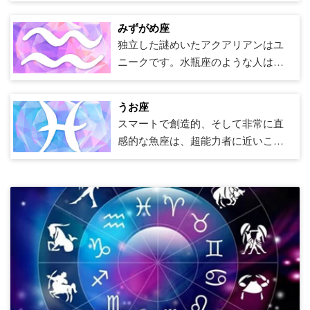
るからです。ジェミニは常に物事を
わない計画を断ります。この特徴は
す、」そして彼または彼女は大きな
であり、一人旅と探検が大好きで
際を始めたら、白い嘘を忘れてくだ
か？カニがほんの数日または数週間
落ちると信じてください。最も情熱
く。しかし、人々が気付いていない
します。時々、彼らは長期的なつな
で、言い訳なしに、常に彼らが心に
新鮮に保つのが大好きで、寝室でほ
彼らに傲慢さで不当な評判を得てい
計画を立てることに優れています
す。射手座はまた、彼らの心の内面
さい。おうし座は、中空の褒め言葉
みずがめ座
後に熱心な恋に落ちることは珍しく
的なサインの1つである乙女座は、自
のは、蠍座は無愛想に見えるかもし
がりを遅くし、育てる方法を学ぶ必
決めたものを手に入れます。山羊座
とんど何でも試してみて幸せです。
ます。しかし逆に、ライオンがあな
が、フォロースルーは難しい場合が
の働きを探求するのが大好きで、良
に耐えるよりも、衣装がお世辞では
独立した謎めいたアクアリアンはユ
ありません、そしてその決定が突然
分の身体とのつながりを専門として
れませんが、水の兆候として、彼ら
要があります。花火は楽しいです
は頑固であるという評判を得るかも
彼らは自分のセクシュアリティを誇
たと一緒に時間を過ごすことを選ん
あります。おとめ座や山羊座のよう
い本や映画を通して彼らの視野を広
ないと聞いたほうがいいでしょう。
ニークです。水瓶座のような人は誰
であるとしても、それは簡単に一生
います。この地球のサインは、パー
はまた彼らの感情と非常に調和して
が、必ずしも素晴らしい試合になる
しれませんが、彼らは単に自分が何
りに思っており、頻繁な身体的チェ
だとき、それは本当に彼または彼女
な詳細志向のサインを扱うことは、
げるのが大好きです。 射手座は心が
おうし座は、たとえそれが彼らを幸
もいません。それぞれが非常に個性
続くことができます。カニはペアの
トナーとの身体的なつながりを愛
いて、時には彼らの感情に巻き込ま
とは限りません。牡羊座は素晴らし
を望んでいるかを知っているだけで
ックインに依存して、自分の体にし
が望んでいるからです。今まで持っ
てんびん座が実際に彼らの夢を現実
広く、寛大で、元気がありますが、
せに感じさせるためだけの嘘であっ
的であるため、グループとして説明
一部であるときに最も幸せになる傾
し、祝っています。 。乙女座は、土
れているかもしれないということで
い愛好家です。用途が広く、情熱的
なく、他の人がどのように振る舞う
っかりと固定されています。彼らに
うお座
ていた。彼らは壮大なジェスチャー
に表現するのを助けることができま
射手座は常に真実です。このため、
ても、嘘をついている人に対して恨
するのは難しい場合があります。ア
向があり、最良の関係は彼らの最大
壇場でのキャンセルのように、些細
す。 これは蠍座の中心的な対立につ
で、常にその瞬間に投資していま
ことを望んでいるかも知っていま
とって、セックスは人生のお祝いで
スマートで創造的、そして非常に直
が大好きで、彼らがどれほど注意深
す、特にワークスペースで。しか
他人の気持ちを傷つけたり、タクト
みを抱きます。ベッドの中で、おう
クアリアンはラベルが好きではな
の特徴を引き出します。しかし、カ
で避けられない場合でも、誰かが彼
ながります：彼らの感情は彼らを駆
す。
す。物事を行う。山羊座は箱の外で
あり、ジェミニはセックスと人生の
感的な魚座は、超能力者に近いこと
く思いやりがあるかを世界に示した
し、空想のためにLibransを呼び出さ
や共感がないために呼び出されたり
し座は、パートナーがそれをステッ
く、形容詞を敬遠する可能性があり
ニはデュオで繁栄しますが、彼また
または彼女を失望させることを嫌い
り立てて強化するものですが、彼ら
考えることができますか？はい、で
両方を愛しています。ふたご座があ
ができます。うお座は物事を深く感
いと思っています。彼らはまた派手
ないでください。彼らの想像力は、
することがあります。後者は真実で
プアップし、喜びを与えるだけでな
ます。たとえあなたがラベルに与え
は彼女は独立した筋も持っており、
ます。処女は人生で人々を失望させ
の可変性は彼らを怖がらせ、彼らを
きますが、制約する厳しい境界があ
なたの人生に入ると、彼らは二面性
じ、信じられないほど強い腸の反応
さに抵抗することができず、しばし
彼らの最大の資産の1つであり、芸術
はありません。彼らの鋭い想像力
く受け取ることを確実にする限り、
る良い形容詞であっても。水族館は
ソロで物事を行うには十分な時間が
たくないので、彼らは自分自身を最
無防備で制御不能に感じさせる可能
る場合を好みます。自由な統治は、
であるという不公平な代表にもかか
を示します。うお座は奥深くから物
ば彼らのパートナーに最大かつ最高
や文学でのキャリアを見つけること
で、射手座は他の人の立場に立つこ
与える恋人です！ 詳細志向の牡牛座
変化と進化の本質を信じており、不
必要です。 時々、カニは夢を実現す
後に置くかもしれません。乙女座は
性があります。この対立のために、
選択によって麻痺したように感じる
わらず、彼らはあなたが反対するこ
事を「知って」おり、人や状況が良
のプレゼントを購入します。レオは
によって、想像力を働かせることが
とに長けています-それが多くの射手
は気難しいように見えるかもしれま
動宮であっても、生まれたときと
るために、より根拠のある兆候の1つ
愛し、美しさに触発されています。
蠍座は、彼らの名前の由来である蠍
可能性があります。山羊座は企業の
とをしていると感じたり、あなたが
いか悪いかを判断できることがよく
冒険家であり、社会的義務の激しい
よくあります。そして、彼らはその
座が成功した俳優である理由です-し
せんが、それは彼らが気分を害した
「同じ」人であるとは限らないかも
からの助けを必要とします。カニは
彼らは自分たちが何を着ているの
座のように、外殻を立てて、とげの
はしごを登るのに優れており、特に
彼らに忠実ではないと感じたりする
あります。しかし、それは魚座が彼
生活と旅行のバランスを取り、リラ
人生を最高のものに見せ、感じさせ
かし彼らは茂みの周りを殴ったり嘘
いからではありません。彼らは単に
しれません。 水族館は強い社会正義
創造するのが大好きで、絵を描くこ
か、そしてどのように家を飾ってい
あるように見えるかもしれません。
お金を稼ぐ（そして投資する）こと
と、彼らは人生に忠実です。彼らの
らの脳の論理的な部分を無視すると
ックスして贅沢な時間を過ごすこと
るために全体像のアプローチを取り
をついたりする必要性を感じませ
最高のものを要求し、彼らは彼らの
感を持っており、世界をより良い場
と、書くこと、あるいは単に読むこ
るのかを自分たちの個性の延長だと
蠍座は110％の熱意をもって提供しな
に長けています。山羊座は家族を愛
意見を表明することを恐れません。
いう意味ではありません。非常に知
を目指しています。仕事と外見はこ
ます。彼らはその全体像から何が欠
ん。あなたは彼らが本当に考えてい
人生の人々が提供することを期待し
所にし、自分たちを無限の人間の鎖
とでさえ、ある種の創造的な出口を
考えています。人生のすべてが完璧
ければならないすべての人生に飛び
し、伝統に多くの株を置いていま
常に状況のすべての側面を見るため
的な魚座は、人間の心の力に深い敬
の兆候にとって重要であり、たとえ
けているのかを理解するのに多くの
ることをあなたに伝えるために射手
ています。おうし座は強い内的衝動
の1つのリンクと見なします。彼ら
必要としています。カニはまた、よ
に見えるとき、彼らは繁栄します。
込みます。蠍座はあなたの最も忠実