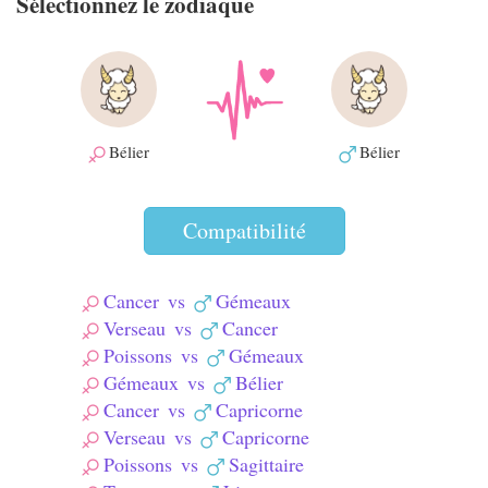
Sélectionnez le zodiaque
Bélier
Bélier
Compatibilité
Cancer
vs
Gémeaux
Verseau
vs
Cancer
Poissons
vs
Gémeaux
Gémeaux
vs
Bélier
Cancer
vs
Capricorne
Verseau
vs
Capricorne
Poissons
vs
Sagittaire