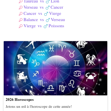
Taureau
vs
Lion
Verseau
vs
Cancer
Cancer
vs
Vierge
Balance
vs
Verseau
Vierge
vs
Poissons
2026 Horoscopes
Jetons un œil à l'horoscope de cette année!