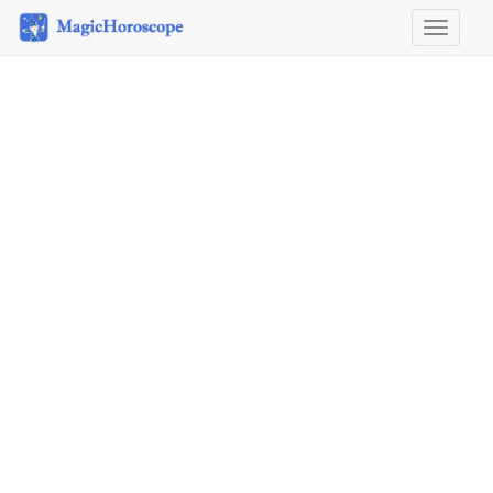
Horosco
&
Astrolog