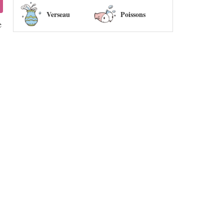
Verseau
Poissons
e