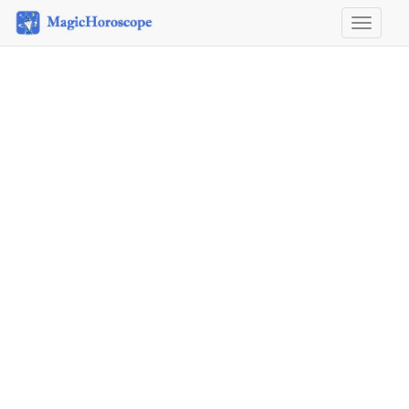
Horosco
&
Astrolog