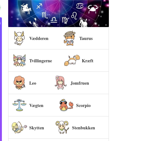
Vædderen
Taurus
Tvillingerne
Kræft
Leo
Jomfruen
Vægten
Scorpio
Skytten
Stenbukken