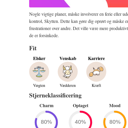
Nogle vigtige planer, måske involverer en ferie eller u
kontrol, Skytten. Dette kan gøre dig oprørt og måske end
frustrationer over andre. Det ville være mere produktivt
de er forsinkede.
Fit
Elsker
Venskab
Karriere
Vægten
Vædderen
Kræft
Stjerneklassificering
Charm
Optaget
Mood
80%
40%
80%