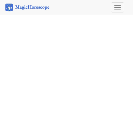
Horosco
&
Astrolog