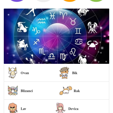
Ovan
Bik
Blizanci
Rak
Lav
Devica