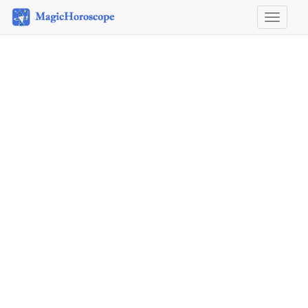
Horosco
&
Astrolog