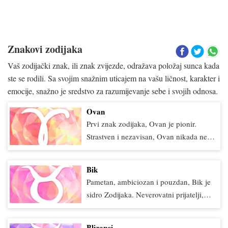
Znakovi zodijaka
Vaš zodijački znak, ili znak zvijezde, odražava položaj sunca kada
ste se rodili. Sa svojim snažnim uticajem na vašu ličnost, karakter i
emocije, snažno je sredstvo za razumijevanje sebe i svojih odnosa.
Ovan
Prvi znak zodijaka, Ovan je pionir.
Strastven i nezavisan, Ovan nikada neće
učiniti nešto samo zato što to rade svi
drugi – Ovan mora biti 100 posto
Bik
posvećen zadatku koji mu je na
Pametan, ambiciozan i pouzdan, Bik je
raspolaganju. Najbolji način da
sidro Zodijaka. Neverovatni prijatelji,
motivišete Ovna je da nešto pretvorite u
kolege i partneri, Bikovi cene iskrenost
takmičenje. Ovan će uložiti sve što ima
iznad svega i ponosni su što su njihovi
u pobedu. Lojalni, pametni i impulsivni,
Blizanci