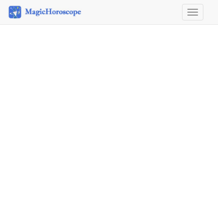
Horosco
&
Astrolog