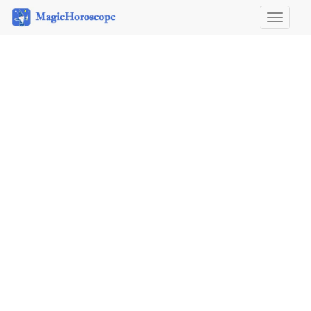
Horosco
&
Astrolog