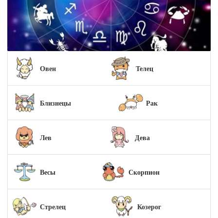
Овен
Телец
Близнецы
Рак
Лев
Дева
Весы
Скорпион
Стрелец
Козерог