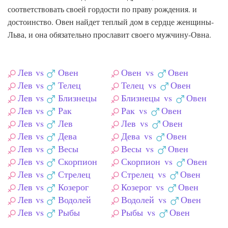
соответствовать своей гордости по праву рождения. и
достоинство. Овен найдет теплый дом в сердце женщины-
Льва, и она обязательно прославит своего мужчину-Овна.
Лев
vs
Овен
Овен
vs
Овен
Лев
vs
Телец
Телец
vs
Овен
Лев
vs
Близнецы
Близнецы
vs
Овен
Лев
vs
Рак
Рак
vs
Овен
Лев
vs
Лев
Лев
vs
Овен
Лев
vs
Дева
Дева
vs
Овен
Лев
vs
Весы
Весы
vs
Овен
Лев
vs
Скорпион
Скорпион
vs
Овен
Лев
vs
Стрелец
Стрелец
vs
Овен
Лев
vs
Козерог
Козерог
vs
Овен
Лев
vs
Водолей
Водолей
vs
Овен
Лев
vs
Рыбы
Рыбы
vs
Овен