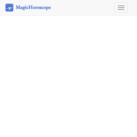
Horosco
&
Astrolog