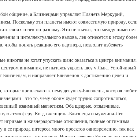
обой общение, а Близнецами управляет Планета Меркурий,
нием. Поскольку эти планеты имеют совместимую природу, есл
гать своих точек по-разному. Это не значит, что между ними нет
лечения и интеллектуального вызова, лев отнесется к этому боле
в, чтобы понять реакцию его партнера, позволит избежать
е никогда не хотят упускать шанс оказаться в центре внимания.
я центром внимания, не пытаясь украсть шоу у Льва. Устойчивый
ет Близнецам, и направляет Близнецов к достижению целей и
а, которые привлекают к нему девушку-Близнецы, которая любит
знецами - это то, чему обоим будет трудно сопротивляться,
новенный взаимный магнетизм. Оба щедрые, отзывчивые,
льную атмосферу. Когда женщина-Близнецы и мужчина-Лев
ут игривые и жизнерадостные отношения, полные оптимизма.
у и ее природа интереса много проектов одновременно, так как
старается делать это хорошо. Иногда девушке-Близнецам наскучи