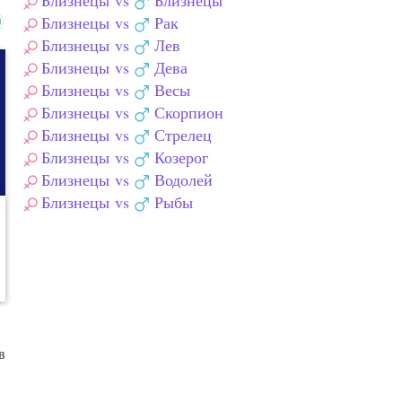
Близнецы
vs
Близнецы
Близнецы
vs
Рак
Близнецы
vs
Лев
Близнецы
vs
Дева
Близнецы
vs
Весы
Близнецы
vs
Скорпион
Близнецы
vs
Стрелец
Близнецы
vs
Козерог
Близнецы
vs
Водолей
Близнецы
vs
Рыбы
в