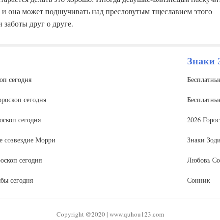
, и она может подшучивать над пресловутым тщеславием этого
и заботы друг о друге.
Знаки 
оп сегодня
Бесплатны
роскоп сегодня
Бесплатны
оскоп сегодня
2026 Горо
е созвездие Морри
Знаки Зод
оскоп сегодня
Любовь Со
бы сегодня
Сонник
Copyright @2020 | www.quhou123.com