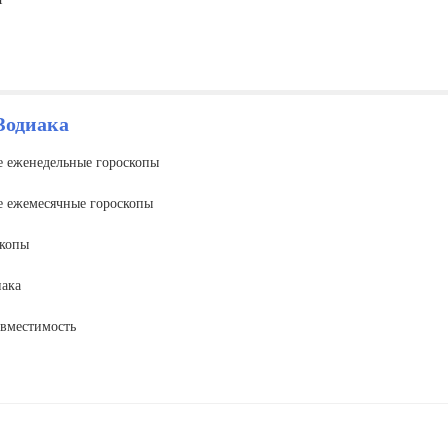
Зодиака
е еженедельные гороскопы
е ежемесячные гороскопы
скопы
иака
вместимость