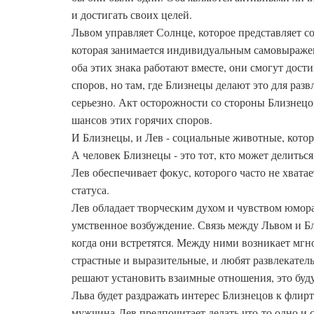
и достигать своих целей.
Львом управляет Солнце, которое представляет с
которая занимается индивидуальным самовыраже
оба этих знака работают вместе, они смогут дости
споров, но там, где Близнецы делают это для разв
серьезно. Акт осторожности со стороны Близнецо
шансов этих горячих споров.
И Близнецы, и Лев - социальные животные, которы
А человек Близнецы - это тот, кто может делитьс
Лев обеспечивает фокус, которого часто не хвата
статуса.
Лев обладает творческим духом и чувством юмор
умственное возбуждение. Связь между Львом и Бли
когда они встретятся. Между ними возникает мг
страстные и выразительные, и любят развлекате
решают установить взаимные отношения, это буд
Льва будет раздражать интерес Близнецов к флирт
мужчина-Лев предпочитает делать что-то одно и 