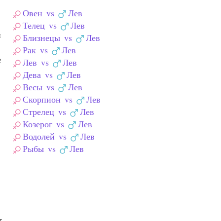
Овен
vs
Лев
Телец
vs
Лев
и
Близнецы
vs
Лев
Рак
vs
Лев
е
Лев
vs
Лев
Дева
vs
Лев
Весы
vs
Лев
Скорпион
vs
Лев
Стрелец
vs
Лев
Козерог
vs
Лев
Водолей
vs
Лев
Рыбы
vs
Лев
т