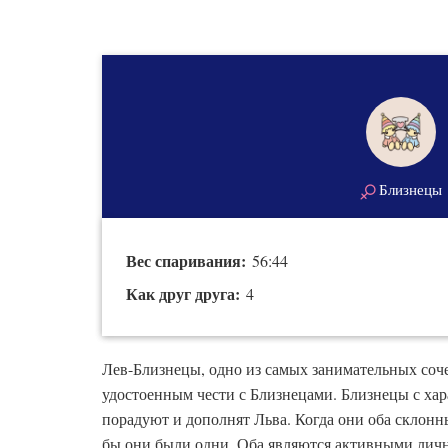
Близнецы
Вес спаривания:
56:44
Как друг друга:
4
Лев-Близнецы, одно из самых занимательных соче
удостоенным чести с Близнецами. Близнецы с ха
порадуют и дополнят Льва. Когда они оба склонны
бы они были одни. Оба являются активными личн