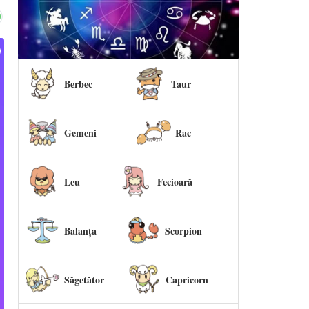
Berbec
Taur
Gemeni
Rac
Leu
Fecioară
Balanța
Scorpion
Săgetător
Capricorn