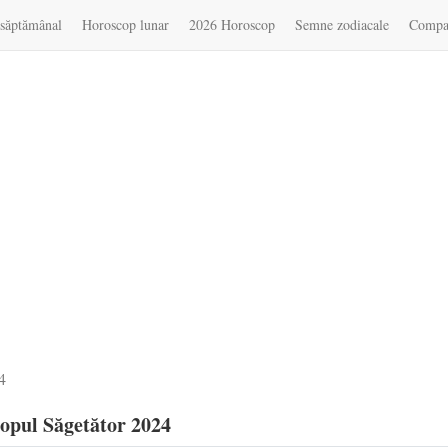
săptămânal
Horoscop lunar
2026 Horoscop
Semne zodiacale
Compat
4
opul Săgetător 2024