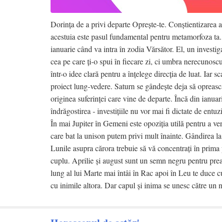
Dorința de a privi departe Oprește-te. Conștientizarea 
acestuia este pasul fundamental pentru metamorfoza ta. Nu
ianuarie când va intra în zodia Vărsător. El, un investig
cea pe care ți-o spui în fiecare zi, ci umbra nerecunoscu
într-o idee clară pentru a înțelege direcția de luat. Iar 
proiect lung-vedere. Saturn se gândește deja să oprească
originea suferinței care vine de departe. Încă din ianuari
îndrăgostirea - investițiile nu vor mai fi dictate de entu
În mai Jupiter în Gemeni este opoziția utilă pentru a ve
care bat la unison putem privi mult înainte. Gândirea la
Lunile asupra cărora trebuie să vă concentrați în prima p
cuplu. Aprilie și august sunt un semn negru pentru prea
lung al lui Marte mai întâi în Rac apoi în Leu te duce
cu inimile altora. Dar capul și inima se unesc către un 