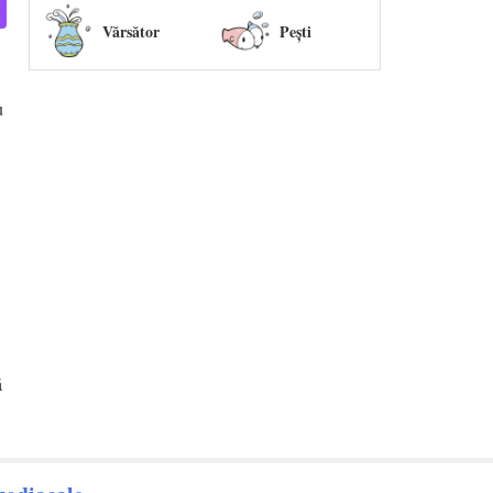
Vărsător
Peşti
u
ă