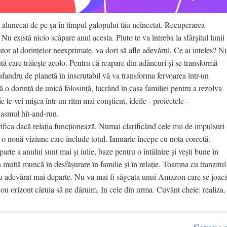
a alunecat de pe șa în timpul galopului tău neîncetat. Recuperarea
 există nicio scăpare anul acesta. Pluto te va întreba la sfârșitul lunii
ator al dorințelor neexprimate, va dori să afle adevărul. Ce ai inteles? N
tă care trăiește acolo. Pentru că reapare din adâncuri și se transformă
scafandru de planetă în inscrutabil vă va transforma fervoarea într-un
 o dorință de unică folosință, lucrând în casa familiei pentru a rezolva
e te vei mișca într-un ritm mai conștient, ideile - proiectele -
ziasmul hit-and-run.
rifica dacă relația funcționează. Numai clarificând cele mii de impulsuri
 o nouă viziune care include totul. Ianuarie începe cu nota corectă.
arte a anului sunt mai și iulie, baze pentru o întâlnire și vești bune în
 multă muncă în desfășurare în familie și în relație. Toamna cu tranzitul
 cu adevărat mai departe. Nu va mai fi săgeata unui Amazon care se joac
nou orizont căruia să ne dăruim. In cele din urma. Cuvânt cheie: realiza.