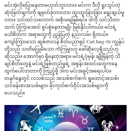
မင်းအဲ့လိုပြောနေတာမဟုတ်ဘူးလား။ မင်းက ဒီလို ရူးသွပ်တဲ့
ဆုံးဖြတ်ချက်ကို ချမှတ်ခဲ့တာလား၊ ထူးထူးခြားခြား ရွေးချယ်မှု
လား။ သင်ထင်သလောက် အစိုးမရဖြစ်ရင်။ ဒါကို သင်သိတာ
ထက် ပိုကြာအောင် စွပ်စွဲနေတာမျိုး ဖြစ်နိုင်ပါတယ်။ မင်းရဲ့
မသိစိတ်က အရာတွေကို ညွှန်ပြတဲ့ နည်းလမ်း ရှိတယ်။
ကျော်ကြားသော ဆွစ်ဇာလန် စိတ်ပညာရှင် Carl Jung က ကျွန်ုပ်
တို့သည် သတိမပြုမိသော ကံကြမ္မာဟု ခေါ်ဆိုလေ့ရှိသည်ဟု
ဆိုသည်။ အောက်မှာ ရှိနေတဲ့အရာ။ မင်းရဲ့ပုံမှန်၊ ချိုမြိန်တဲ့ သိ
ချင်စိတ်တွေနဲ့ မင်းရဲ့ဖြစ်တည်မှုရဲ့ အစွန်းအထင်းတွေကနေ
ထွက်ပေါ်လာတာကို ကြည့်ဖို့ ဒါက မင်းအခွင့်အရေးပါပဲ။
တနင်္ဂနွေတွင် လသစ်သည် အသစ်စက်စက် ရှုထောင့်အသစ်၊
သင်ခန်းစာအသစ်များ၊ မိုးကုတ်စက်ဝိုင်းအသစ်များကို
ပေးသည်။