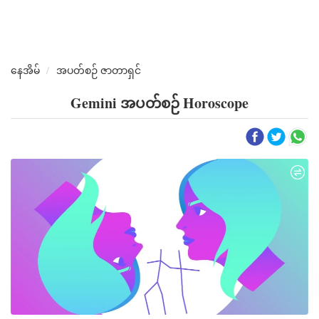
နေအိမ်
အပတ်စဉ် ဇာတာရှင်
Gemini အပတ်စဉ် Horoscope