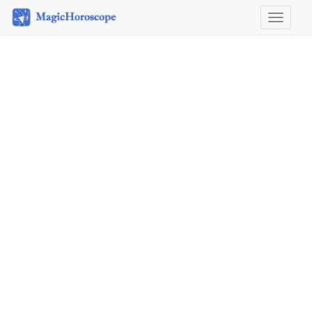
Horosco
&
Astrolog