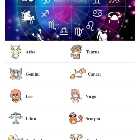
Aries
Taurus
Gemini
Cancer
Leo
Virgo
Libra
Scorpio